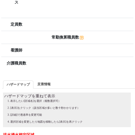
ス
定員数
常勤換算職員数
看護師
介護職員数
災害情報
ハザードマップ
ハザードマップを重ねて表示
表示したい[区域名]を選択（複数選択可）
[表示]をクリック（該当区域が多いと数十秒かかります）
[詳細]で透過率を変更可能
選択区域を変更したり地図を移動したら[表示]を再クリック
洪水浸水想定区域