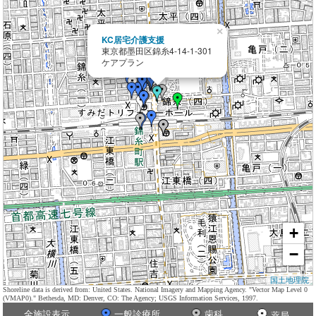
×
KC居宅介護支援
東京都墨田区錦糸4-14-1-301
ケアプラン
+
−
国土地理院
Shoreline data is derived from: United States. National Imagery and Mapping Agency. "Vector Map Level 0
(VMAP0)." Bethesda, MD: Denver, CO: The Agency; USGS Information Services, 1997.
全施設表示
一般診療所
歯科
薬局