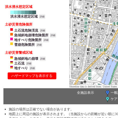
洪水浸水想定区域
洪水浸水想定区域
詳細
土砂災害危険個所
土石流危険渓流
詳細
急傾斜地崩壊危険箇所
詳細
地すべり危険箇所
詳細
雪崩危険箇所
詳細
土砂災害警戒区域
急傾斜地の崩壊
詳細
土石流
詳細
地すべり
詳細
ハザードマップを表示する
Shoreline data is derived from: United Sta
全施設表示
一般
ケア
施設の場所は正確でない場合があります。
地図上に周辺の施設が表示されます。（当施設からの距離が近い順に3