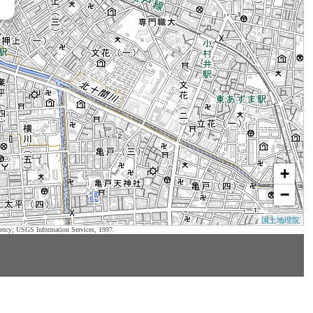
+
−
国土地理院
ency; USGS Information Services, 1997.