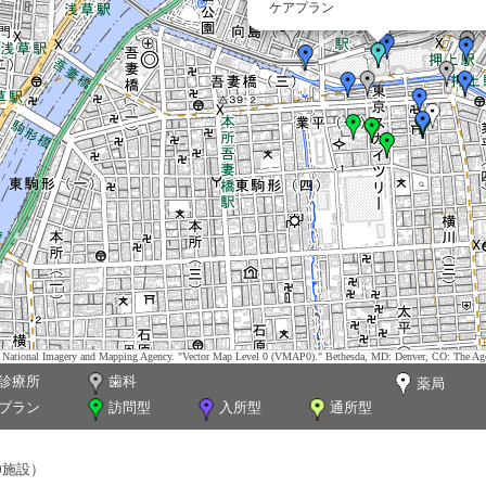
ケアプラン
tes. National Imagery and Mapping Agency. "Vector Map Level 0 (VMAP0)." Bethesda, MD: Denver, CO: The Ag
診療所
歯科
薬局
プラン
訪問型
入所型
通所型
0施設）