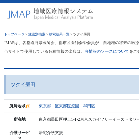
トップページ
>
施設別検索
>
検索結果一覧
> ツクイ墨田
JMAPは、各都道府県医師会、郡市区医師会や会員が、自地域の将来の医
当サイトで使用している各種情報の出典は、
各情報のソースについて
をご
ツクイ墨田
所属地域
東京都
｜
区東部医療圏
｜
墨田区
所在地
東京都墨田区押上1-1-2東京スカイツリーイーストタワー
介護サービ
居宅介護支援
ス