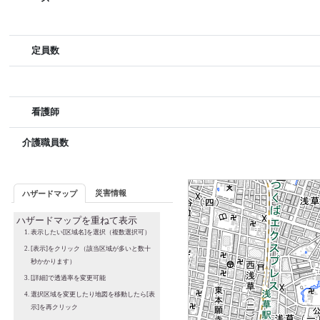
定員数
看護師
介護職員数
災害情報
ハザードマップ
ハザードマップを重ねて表示
表示したい[区域名]を選択（複数選択可）
[表示]をクリック（該当区域が多いと数十
秒かかります）
[詳細]で透過率を変更可能
選択区域を変更したり地図を移動したら[表
示]を再クリック