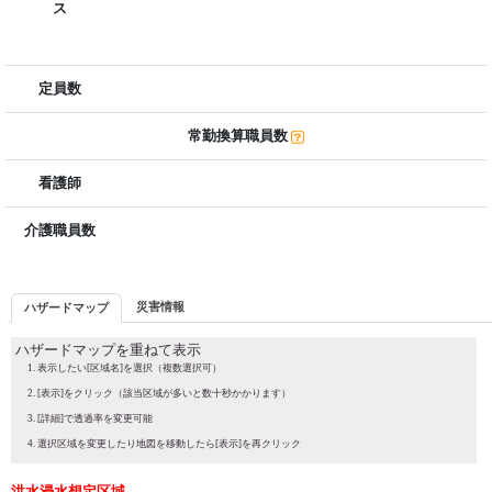
ス
定員数
常勤換算職員数
看護師
介護職員数
災害情報
ハザードマップ
ハザードマップを重ねて表示
表示したい[区域名]を選択（複数選択可）
[表示]をクリック（該当区域が多いと数十秒かかります）
[詳細]で透過率を変更可能
選択区域を変更したり地図を移動したら[表示]を再クリック
洪水浸水想定区域