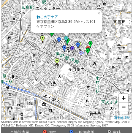
×
ねこの手ケア
東京都墨田区京島3-39-5Mハウス101
ケアプラン
+
−
国土地理院
Shoreline data is derived from: United States. National Imagery and Mapping Agency. "Vector Map Level 0
(VMAP0)." Bethesda, MD: Denver, CO: The Agency; USGS Information Services, 1997.
全施設表示
一般診療所
歯科
病院