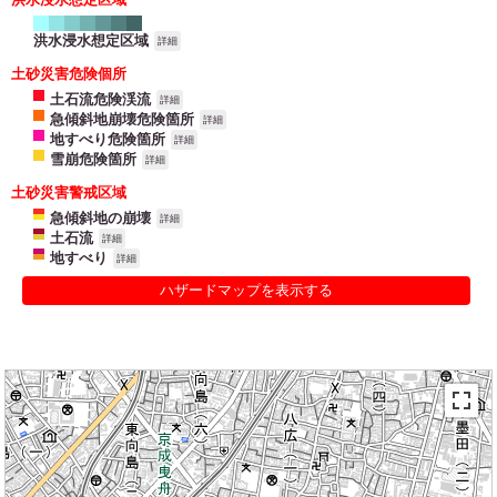
洪水浸水想定区域
詳細
土砂災害危険個所
土石流危険渓流
詳細
急傾斜地崩壊危険箇所
詳細
地すべり危険箇所
詳細
雪崩危険箇所
詳細
土砂災害警戒区域
急傾斜地の崩壊
詳細
土石流
詳細
地すべり
詳細
ハザードマップを表示する