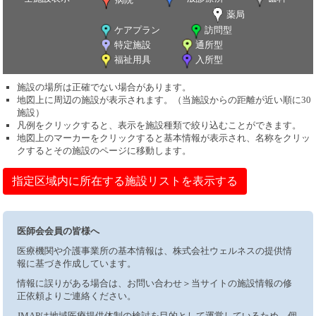
薬局
ケアプラン
訪問型
特定施設
通所型
福祉用具
入所型
施設の場所は正確でない場合があります。
地図上に周辺の施設が表示されます。（当施設からの距離が近い順に30
施設）
凡例をクリックすると、表示を施設種類で絞り込むことができます。
地図上のマーカーをクリックすると基本情報が表示され、名称をクリッ
クするとその施設のページに移動します。
指定区域内に所在する施設リストを表示する
医師会会員の皆様へ
医療機関や介護事業所の基本情報は、株式会社ウェルネスの提供情
報に基づき作成しています。
情報に誤りがある場合は、お問い合わせ＞当サイトの施設情報の修
正依頼よりご連絡ください。
JMAPは地域医療提供体制の検討を目的として運営しているため、個