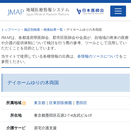
トップページ
>
施設別検索
>
検索結果一覧
> デイホームゆりの木両国
JMAPは、各都道府県医師会、郡市区医師会や会員が、自地域の将来の医療
や介護の提供体制について検討を行う際の参考、ツールとして活用してい
ただくことを目的としています。
当サイトで使用している各種情報の出典は、
各情報のソースについて
をご
参照ください。
デイホームゆりの木両国
所属地域
東京都
｜
区東部医療圏
｜
墨田区
所在地
東京都墨田区石原2-7-4吉武ビル1F
介護サービ
居宅介護支援