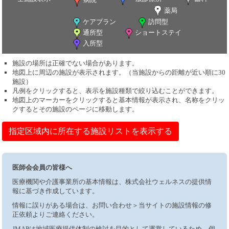
薬局
ケアプラン
訪問型
通所型
ショートステイ
入所型
施設の場所は正確でない場合があります。
地図上に周辺の施設が表示されます。（当施設からの距離が近い順に30
施設）
凡例をクリックすると、表示を施設種類で絞り込むことができます。
地図上のマーカーをクリックすると基本情報が表示され、名称をクリッ
クするとその施設のページに移動します。
指定区域内に所在する施設リストを表示する
医師会会員の皆様へ
医療機関や介護事業所の基本情報は、株式会社ウェルネスの提供情
報に基づき作成しています。
情報に誤りがある場合は、お問い合わせ＞当サイトの施設情報の修
正依頼よりご連絡ください。
JMAPは地域医療提供体制の検討を目的として運営しているため、個