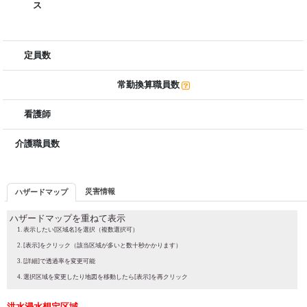
ス
定員数
常勤換算職員数
看護師
介護職員数
災害情報
ハザードマップ
ハザードマップを重ねて表示
表示したい[区域名]を選択（複数選択可）
[表示]をクリック（該当区域が多いと数十秒かかります）
[詳細]で透過率を変更可能
選択区域を変更したり地図を移動したら[表示]を再クリック
洪水浸水想定区域