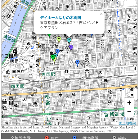
×
デイホームゆりの木両国
東京都墨田区石原2-7-4吉武ビル1F
ケアプラン
+
−
国土地理院
Shoreline data is derived from: United States. National Imagery and Mapping Agency. "Vector Map Level 0
(VMAP0)." Bethesda, MD: Denver, CO: The Agency; USGS Information Services, 1997.
全施設表示
一般診療所
歯科
病院