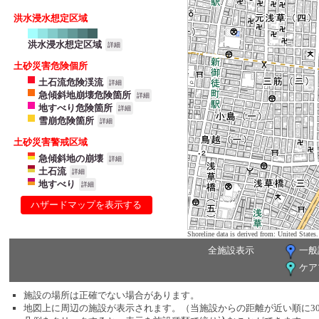
洪水浸水想定区域
洪水浸水想定区域
詳細
土砂災害危険個所
土石流危険渓流
詳細
急傾斜地崩壊危険箇所
詳細
地すべり危険箇所
詳細
雪崩危険箇所
詳細
土砂災害警戒区域
急傾斜地の崩壊
詳細
土石流
詳細
地すべり
詳細
ハザードマップを表示する
Shoreline data is derived from: United Sta
全施設表示
一般
ケア
施設の場所は正確でない場合があります。
地図上に周辺の施設が表示されます。（当施設からの距離が近い順に3