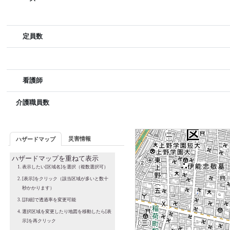
定員数
看護師
介護職員数
災害情報
ハザードマップ
ハザードマップを重ねて表示
表示したい[区域名]を選択（複数選択可）
[表示]をクリック（該当区域が多いと数十
秒かかります）
[詳細]で透過率を変更可能
選択区域を変更したり地図を移動したら[表
示]を再クリック