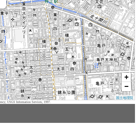
+
−
国土地理院
ency; USGS Information Services, 1997.