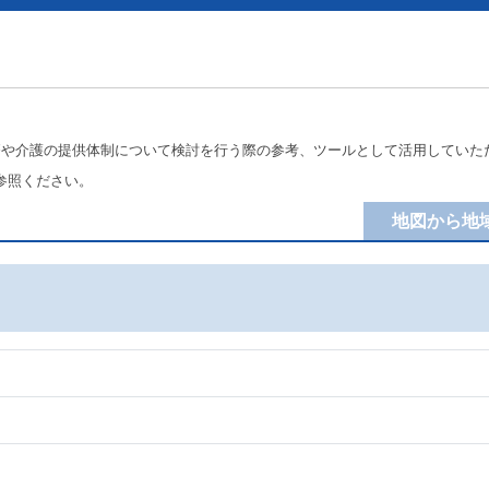
療や介護の提供体制について検討を行う際の参考、ツールとして活用していた
参照ください。
地図から地