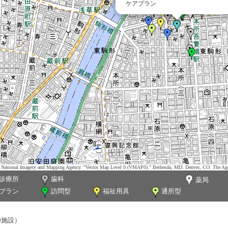
ケアプラン
tes. National Imagery and Mapping Agency. "Vector Map Level 0 (VMAP0)." Bethesda, MD: Denver, CO: The Ag
診療所
歯科
薬局
プラン
訪問型
福祉用具
通所型
0施設）