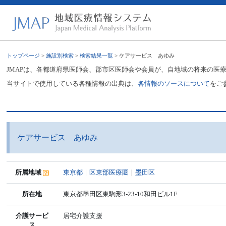
トップページ
>
施設別検索
>
検索結果一覧
> ケアサービス あゆみ
JMAPは、各都道府県医師会、郡市区医師会や会員が、自地域の将来の医
当サイトで使用している各種情報の出典は、
各情報のソースについて
をご
ケアサービス あゆみ
所属地域
東京都
｜
区東部医療圏
｜
墨田区
所在地
東京都墨田区東駒形3-23-10和田ビル1F
介護サービ
居宅介護支援
ス