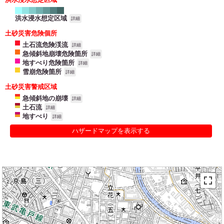
洪水浸水想定区域
詳細
土砂災害危険個所
土石流危険渓流
詳細
急傾斜地崩壊危険箇所
詳細
地すべり危険箇所
詳細
雪崩危険箇所
詳細
土砂災害警戒区域
急傾斜地の崩壊
詳細
土石流
詳細
地すべり
詳細
ハザードマップを表示する