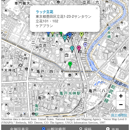
×
ラック立花
東京都墨田区立花1-23-2サンタウン
立花101・102
ケアプラン
+
−
国土地理院
Shoreline data is derived from: United States. National Imagery and Mapping Agency. "Vector Map Level 0
(VMAP0)." Bethesda, MD: Denver, CO: The Agency; USGS Information Services, 1997.
全施設表示
一般診療所
歯科
薬局