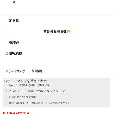
ス
定員数
常勤換算職員数
看護師
介護職員数
災害情報
ハザードマップ
ハザードマップを重ねて表示
表示したい[区域名]を選択（複数選択可）
[表示]をクリック（該当区域が多いと数十秒かかります）
[詳細]で透過率を変更可能
選択区域を変更したり地図を移動したら[表示]を再クリック
洪水浸水想定区域