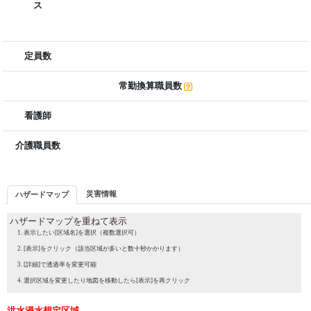
ス
定員数
常勤換算職員数
看護師
介護職員数
災害情報
ハザードマップ
ハザードマップを重ねて表示
表示したい[区域名]を選択（複数選択可）
[表示]をクリック（該当区域が多いと数十秒かかります）
[詳細]で透過率を変更可能
選択区域を変更したり地図を移動したら[表示]を再クリック
洪水浸水想定区域