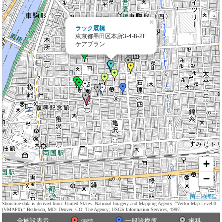
×
ラック厩橋
東京都墨田区本所3-4-8-2F
ケアプラン
+
−
国土地理院
Shoreline data is derived from: United States. National Imagery and Mapping Agency. "Vector Map Level 0
(VMAP0)." Bethesda, MD: Denver, CO: The Agency; USGS Information Services, 1997.
全施設表示
一般診療所
歯科
病院