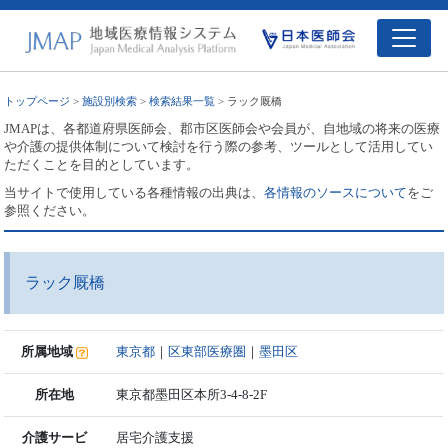
トップページ
>
施設別検索
>
検索結果一覧
> ラック厩橋
JMAPは、各都道府県医師会、郡市区医師会や会員が、自地域の将来の医療
や介護の提供体制について検討を行う際の参考、ツールとして活用してい
ただくことを目的としています。
当サイトで使用している各種情報の出典は、
各情報のソースについて
をご
参照ください。
ラック厩橋
所属地域
東京都
｜
区東部医療圏
｜
墨田区
所在地
東京都墨田区本所3-4-8-2F
介護サービ
居宅介護支援