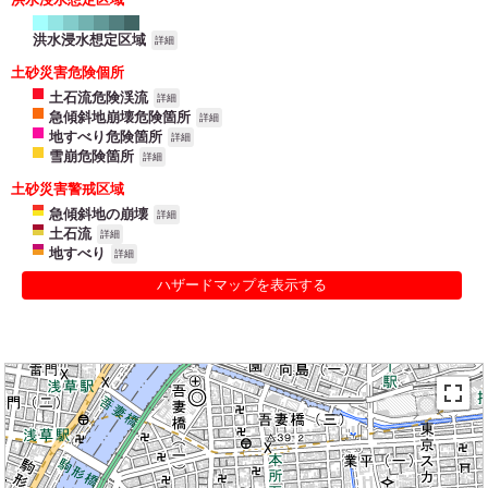
洪水浸水想定区域
詳細
土砂災害危険個所
土石流危険渓流
詳細
急傾斜地崩壊危険箇所
詳細
地すべり危険箇所
詳細
雪崩危険箇所
詳細
土砂災害警戒区域
急傾斜地の崩壊
詳細
土石流
詳細
地すべり
詳細
ハザードマップを表示する