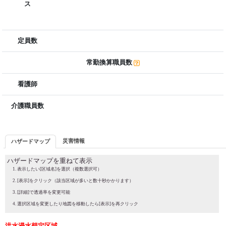
ス
定員数
常勤換算職員数
看護師
介護職員数
災害情報
ハザードマップ
ハザードマップを重ねて表示
表示したい[区域名]を選択（複数選択可）
[表示]をクリック（該当区域が多いと数十秒かかります）
[詳細]で透過率を変更可能
選択区域を変更したり地図を移動したら[表示]を再クリック
洪水浸水想定区域