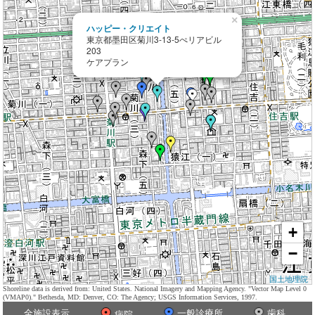
×
ハッピー・クリエイト
東京都墨田区菊川3-13-5ぺリアビル
203
ケアプラン
+
−
国土地理院
Shoreline data is derived from: United States. National Imagery and Mapping Agency. "Vector Map Level 0
(VMAP0)." Bethesda, MD: Denver, CO: The Agency; USGS Information Services, 1997.
全施設表示
一般診療所
歯科
病院