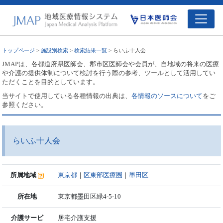
トップページ
>
施設別検索
>
検索結果一覧
> らいふ十人会
JMAPは、各都道府県医師会、郡市区医師会や会員が、自地域の将来の医療
や介護の提供体制について検討を行う際の参考、ツールとして活用してい
ただくことを目的としています。
当サイトで使用している各種情報の出典は、
各情報のソースについて
をご
参照ください。
らいふ十人会
所属地域
東京都
｜
区東部医療圏
｜
墨田区
所在地
東京都墨田区緑4-5-10
介護サービ
居宅介護支援