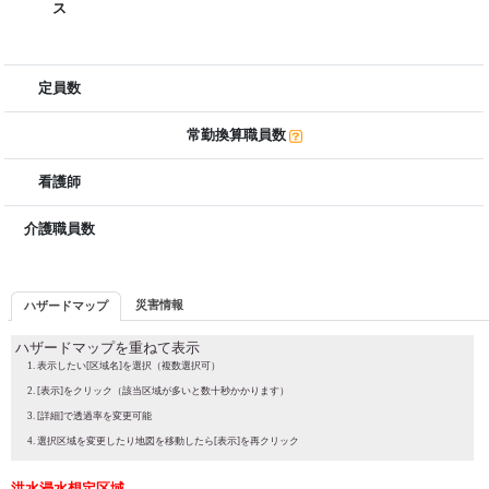
ス
定員数
常勤換算職員数
看護師
介護職員数
災害情報
ハザードマップ
ハザードマップを重ねて表示
表示したい[区域名]を選択（複数選択可）
[表示]をクリック（該当区域が多いと数十秒かかります）
[詳細]で透過率を変更可能
選択区域を変更したり地図を移動したら[表示]を再クリック
洪水浸水想定区域