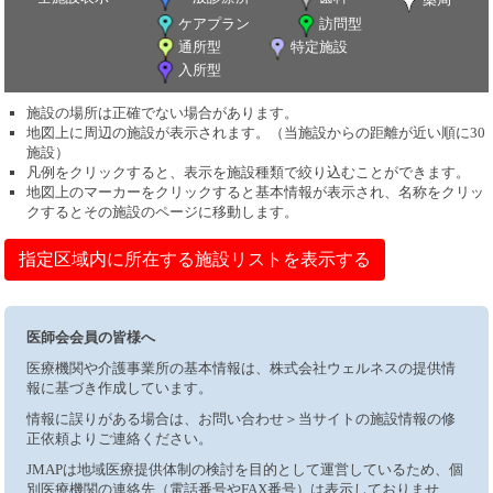
ケアプラン
訪問型
通所型
特定施設
入所型
施設の場所は正確でない場合があります。
地図上に周辺の施設が表示されます。（当施設からの距離が近い順に30
施設）
凡例をクリックすると、表示を施設種類で絞り込むことができます。
地図上のマーカーをクリックすると基本情報が表示され、名称をクリッ
クするとその施設のページに移動します。
指定区域内に所在する施設リストを表示する
医師会会員の皆様へ
医療機関や介護事業所の基本情報は、株式会社ウェルネスの提供情
報に基づき作成しています。
情報に誤りがある場合は、お問い合わせ＞当サイトの施設情報の修
正依頼よりご連絡ください。
JMAPは地域医療提供体制の検討を目的として運営しているため、個
別医療機関の連絡先（電話番号やFAX番号）は表示しておりませ