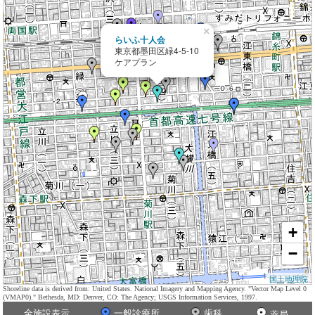
×
らいふ十人会
東京都墨田区緑4-5-10
ケアプラン
+
−
国土地理院
Shoreline data is derived from: United States. National Imagery and Mapping Agency. "Vector Map Level 0
(VMAP0)." Bethesda, MD: Denver, CO: The Agency; USGS Information Services, 1997.
全施設表示
一般診療所
歯科
薬局