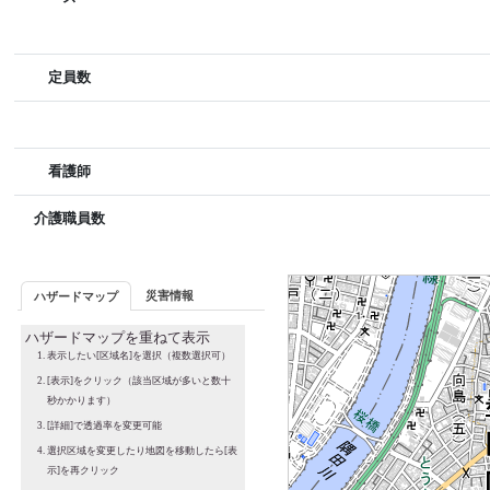
定員数
看護師
介護職員数
災害情報
ハザードマップ
ハザードマップを重ねて表示
表示したい[区域名]を選択（複数選択可）
[表示]をクリック（該当区域が多いと数十
秒かかります）
[詳細]で透過率を変更可能
選択区域を変更したり地図を移動したら[表
示]を再クリック