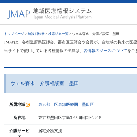
トップページ
>
施設別検索
>
検索結果一覧
> ウェル森永 介護相談室 墨田
JMAPは、各都道府県医師会、郡市区医師会や会員が、自地域の将来の医
当サイトで使用している各種情報の出典は、
各情報のソースについて
をご
ウェル森永 介護相談室 墨田
所属地域
東京都
｜
区東部医療圏
｜
墨田区
所在地
東京都墨田区京島3-68-6田口ビル1F
介護サービ
居宅介護支援
ス