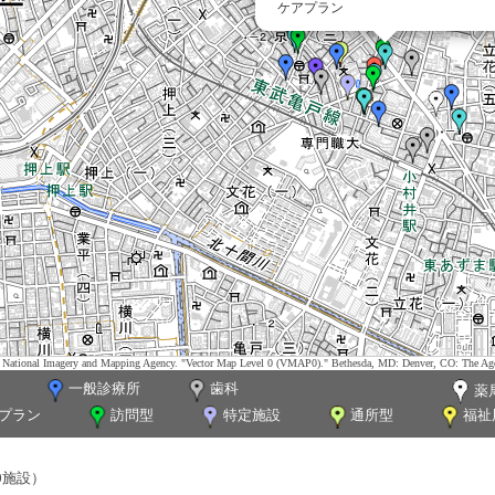
ケアプラン
tes. National Imagery and Mapping Agency. "Vector Map Level 0 (VMAP0)." Bethesda, MD: Denver, CO: The Ag
一般診療所
歯科
薬
プラン
訪問型
特定施設
通所型
福祉
0施設）