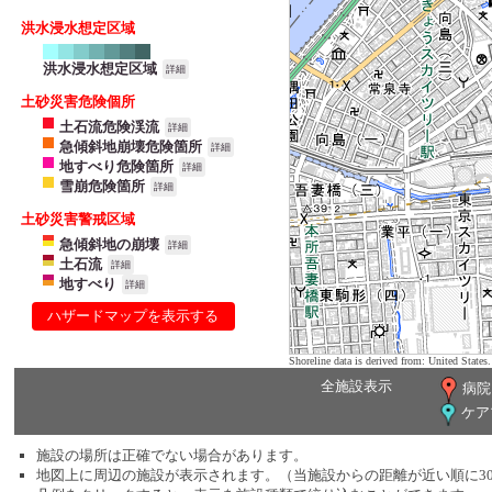
洪水浸水想定区域
洪水浸水想定区域
詳細
土砂災害危険個所
土石流危険渓流
詳細
急傾斜地崩壊危険箇所
詳細
地すべり危険箇所
詳細
雪崩危険箇所
詳細
土砂災害警戒区域
急傾斜地の崩壊
詳細
土石流
詳細
地すべり
詳細
ハザードマップを表示する
Shoreline data is derived from: United Sta
全施設表示
病院
ケア
施設の場所は正確でない場合があります。
地図上に周辺の施設が表示されます。（当施設からの距離が近い順に3