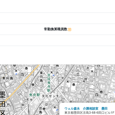
常勤換算職員数
ウェル森永 介護相談室 墨田
東京都墨田区京島3-68-6田口ビル1F