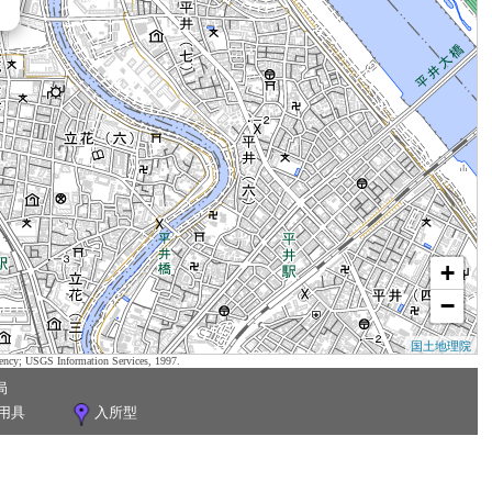
+
−
国土地理院
ency; USGS Information Services, 1997.
局
用具
入所型