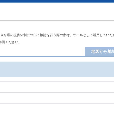
療や介護の提供体制について検討を行う際の参考、ツールとして活用していた
参照ください。
地図から地