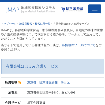
トップページ
>
施設別検索
>
検索結果一覧
> 有限会社ほほえみ介護サービス
JMAPは、各都道府県医師会、郡市区医師会や会員が、自地域の将来の医療
や介護の提供体制について検討を行う際の参考、ツールとして活用してい
ただくことを目的としています。
当サイトで使用している各種情報の出典は、
各情報のソースについて
をご
参照ください。
有限会社ほほえみ介護サービス
所属地域
東京都
｜
区東部医療圏
｜
墨田区
所在地
東京都墨田区業平2-8-6小倉ビル101
介護サービ
居宅介護支援