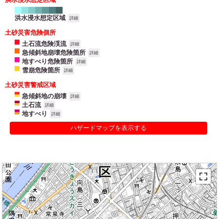
洪水浸水想定区域
詳細
土砂災害危険個所
土石流危険渓流
詳細
急傾斜地崩壊危険箇所
詳細
地すべり危険箇所
詳細
雪崩危険箇所
詳細
土砂災害警戒区域
急傾斜地の崩壊
詳細
土石流
詳細
地すべり
詳細
ハザードマップを表示する