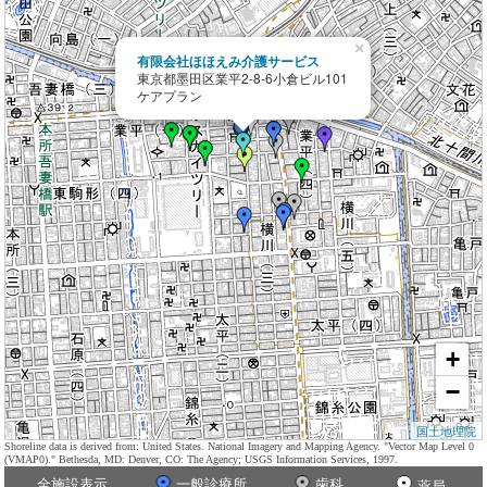
×
有限会社ほほえみ介護サービス
東京都墨田区業平2-8-6小倉ビル101
ケアプラン
+
−
国土地理院
Shoreline data is derived from: United States. National Imagery and Mapping Agency. "Vector Map Level 0
(VMAP0)." Bethesda, MD: Denver, CO: The Agency; USGS Information Services, 1997.
全施設表示
一般診療所
歯科
薬局