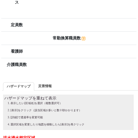
ス
定員数
常勤換算職員数
看護師
介護職員数
災害情報
ハザードマップ
ハザードマップを重ねて表示
表示したい[区域名]を選択（複数選択可）
[表示]をクリック（該当区域が多いと数十秒かかります）
[詳細]で透過率を変更可能
選択区域を変更したり地図を移動したら[表示]を再クリック
洪水浸水想定区域