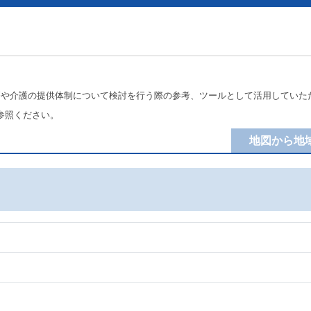
療や介護の提供体制について検討を行う際の参考、ツールとして活用していた
参照ください。
地図から地