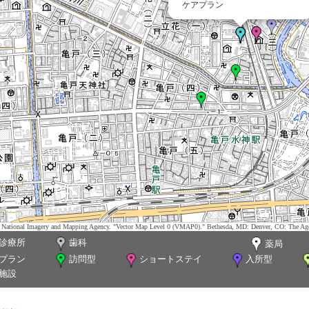
ケアプラン
tes. National Imagery and Mapping Agency. "Vector Map Level 0 (VMAP0)." Bethesda, MD: Denver, CO: The Ag
診療所
歯科
薬局
プラン
訪問型
ショートステイ
入所型
施設