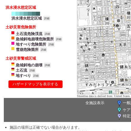
洪水浸水想定区域
洪水浸水想定区域
詳細
土砂災害危険個所
土石流危険渓流
詳細
急傾斜地崩壊危険箇所
詳細
地すべり危険箇所
詳細
雪崩危険箇所
詳細
土砂災害警戒区域
急傾斜地の崩壊
詳細
土石流
詳細
地すべり
詳細
ハザードマップを表示する
Shoreline data is derived from: United Sta
全施設表示
一般
ケア
特定
施設の場所は正確でない場合があります。