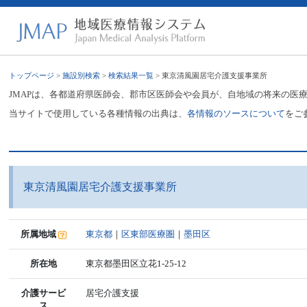
トップページ
>
施設別検索
>
検索結果一覧
> 東京清風園居宅介護支援事業所
JMAPは、各都道府県医師会、郡市区医師会や会員が、自地域の将来の医
当サイトで使用している各種情報の出典は、
各情報のソースについて
をご
東京清風園居宅介護支援事業所
所属地域
東京都
｜
区東部医療圏
｜
墨田区
所在地
東京都墨田区立花1-25-12
介護サービ
居宅介護支援
ス