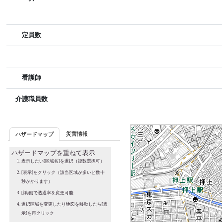
定員数
看護師
介護職員数
災害情報
ハザードマップ
ハザードマップを重ねて表示
表示したい[区域名]を選択（複数選択可）
[表示]をクリック（該当区域が多いと数十
秒かかります）
[詳細]で透過率を変更可能
選択区域を変更したり地図を移動したら[表
示]を再クリック