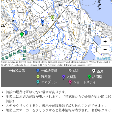
+
−
国土地理院
Shoreline data is derived from: United States. National Imagery and Mapping Agency. "Vector Map Level 0
(VMAP0)." Bethesda, MD: Denver, CO: The Agency; USGS Information Services, 1997.
全施設表示
一般診療所
歯科
薬局
通所型
入所型
訪問型
ケアプラン
ショートステイ
施設の場所は正確でない場合があります。
地図上に周辺の施設が表示されます。（当施設からの距離が近い順に30
施設）
凡例をクリックすると、表示を施設種類で絞り込むことができます。
地図上のマーカーをクリックすると基本情報が表示され、名称をクリッ