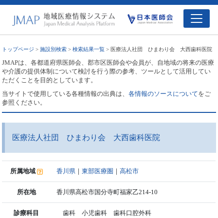
トップページ
>
施設別検索
>
検索結果一覧
> 医療法人社団 ひまわり会 大西歯科医院
JMAPは、各都道府県医師会、郡市区医師会や会員が、自地域の将来の医療
や介護の提供体制について検討を行う際の参考、ツールとして活用してい
ただくことを目的としています。
当サイトで使用している各種情報の出典は、
各情報のソースについて
をご
参照ください。
医療法人社団 ひまわり会 大西歯科医院
所属地域
香川県
｜
東部医療圏
｜
高松市
所在地
香川県高松市国分寺町福家乙214-10
診療科目
歯科 小児歯科 歯科口腔外科