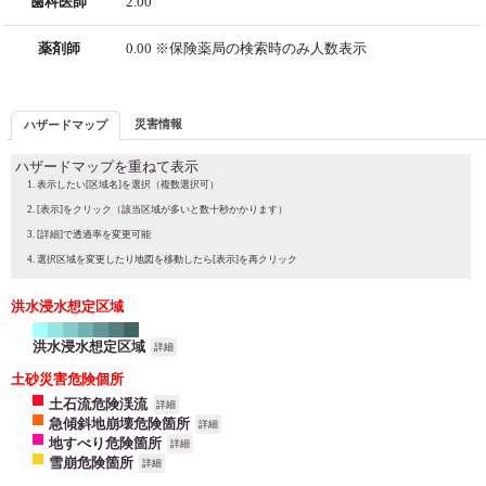
歯科医師
2.00
薬剤師
0.00 ※保険薬局の検索時のみ人数表示
災害情報
ハザードマップ
ハザードマップを重ねて表示
表示したい[区域名]を選択（複数選択可）
[表示]をクリック（該当区域が多いと数十秒かかります）
[詳細]で透過率を変更可能
選択区域を変更したり地図を移動したら[表示]を再クリック
洪水浸水想定区域
洪水浸水想定区域
詳細
土砂災害危険個所
土石流危険渓流
詳細
急傾斜地崩壊危険箇所
詳細
地すべり危険箇所
詳細
雪崩危険箇所
詳細