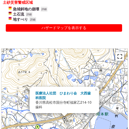
土砂災害警戒区域
急傾斜地の崩壊
詳細
土石流
詳細
地すべり
詳細
ハザードマップを表示する
×
医療法人社団 ひまわり会 大西歯
科医院
香川県高松市国分寺町福家乙214-10
歯科