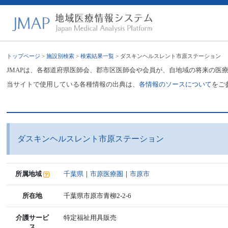
トップページ
>
施設別検索
>
検索結果一覧
> ダスキンヘルスレント市原ステーション
JMAPは、各都道府県医師会、郡市区医師会や会員が、自地域の将来の医
当サイトで使用している各種情報の出典は、
各情報のソースについて
をご
ダスキンヘルスレント市原ステーション
所属地域
千葉県
｜
市原医療圏
｜
市原市
所在地
千葉県市原市青柳2-2-6
介護サービ
特定福祉用具販売
ス