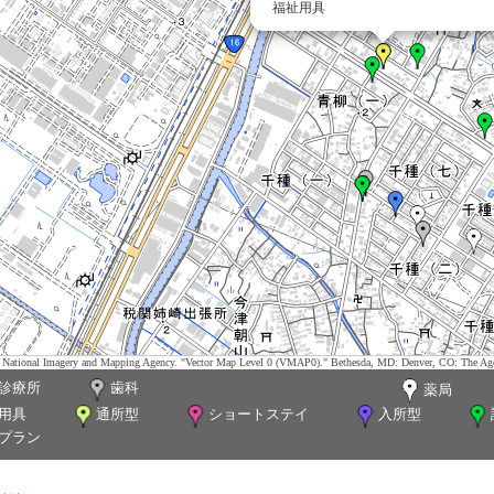
福祉用具
tes. National Imagery and Mapping Agency. "Vector Map Level 0 (VMAP0)." Bethesda, MD: Denver, CO: The Ag
診療所
歯科
薬局
用具
通所型
ショートステイ
入所型
プラン