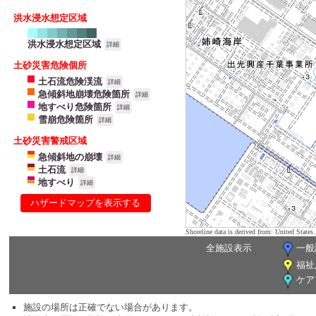
洪水浸水想定区域
洪水浸水想定区域
詳細
土砂災害危険個所
土石流危険渓流
詳細
急傾斜地崩壊危険箇所
詳細
地すべり危険箇所
詳細
雪崩危険箇所
詳細
土砂災害警戒区域
急傾斜地の崩壊
詳細
土石流
詳細
地すべり
詳細
ハザードマップを表示する
Shoreline data is derived from: United Sta
全施設表示
一般
福祉
ケア
施設の場所は正確でない場合があります。