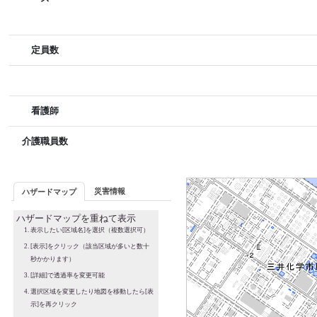
定員数
看護師
介護職員数
災害情報
ハザードマップ
ハザードマップを重ねて表示
表示したい[区域名]を選択（複数選択可）
[表示]をクリック（該当区域が多いと数十
秒かかります）
[詳細]で透過率を変更可能
選択区域を変更したり地図を移動したら[表
示]を再クリック