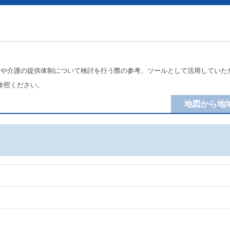
療や介護の提供体制について検討を行う際の参考、ツールとして活用していた
参照ください。
地図から地