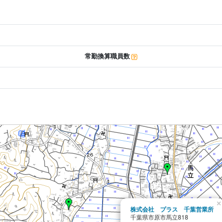
常勤換算職員数
×
株式会社 プラス 千葉営業所
千葉県市原市馬立818