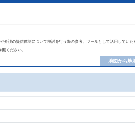
療や介護の提供体制について検討を行う際の参考、ツールとして活用していた
参照ください。
地図から地