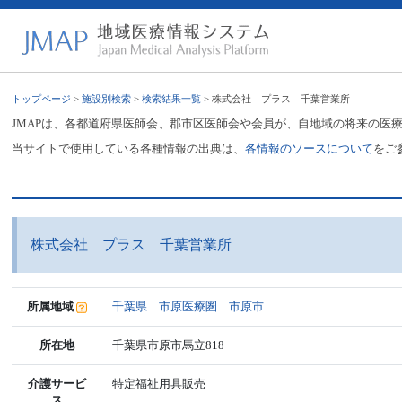
トップページ
>
施設別検索
>
検索結果一覧
> 株式会社 プラス 千葉営業所
JMAPは、各都道府県医師会、郡市区医師会や会員が、自地域の将来の医
当サイトで使用している各種情報の出典は、
各情報のソースについて
をご
株式会社 プラス 千葉営業所
所属地域
千葉県
｜
市原医療圏
｜
市原市
所在地
千葉県市原市馬立818
介護サービ
特定福祉用具販売
ス