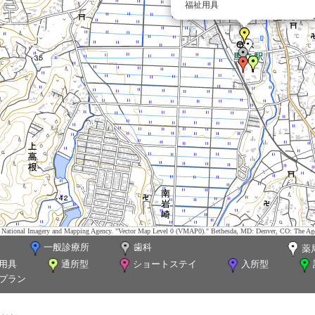
福祉用具
tes. National Imagery and Mapping Agency. "Vector Map Level 0 (VMAP0)." Bethesda, MD: Denver, CO: The Ag
一般診療所
歯科
薬
用具
通所型
ショートステイ
入所型
プラン