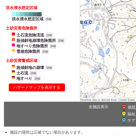
洪水浸水想定区域
洪水浸水想定区域
詳細
土砂災害危険個所
土石流危険渓流
詳細
急傾斜地崩壊危険箇所
詳細
地すべり危険箇所
詳細
雪崩危険箇所
詳細
土砂災害警戒区域
急傾斜地の崩壊
詳細
土石流
詳細
地すべり
詳細
ハザードマップを表示する
Shoreline data is derived from: United Sta
全施設表示
病院
福祉
ケア
施設の場所は正確でない場合があります。