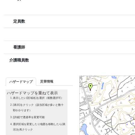
定員数
看護師
介護職員数
災害情報
ハザードマップ
ハザードマップを重ねて表示
表示したい[区域名]を選択（複数選択可）
[表示]をクリック（該当区域が多いと数十
秒かかります）
[詳細]で透過率を変更可能
選択区域を変更したり地図を移動したら[表
示]を再クリック