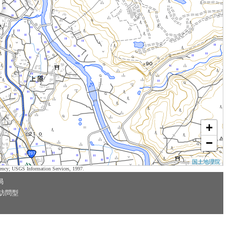
+
−
国土地理院
ency; USGS Information Services, 1997.
局
訪問型