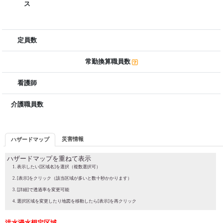
ス
定員数
常勤換算職員数
看護師
介護職員数
災害情報
ハザードマップ
ハザードマップを重ねて表示
表示したい[区域名]を選択（複数選択可）
[表示]をクリック（該当区域が多いと数十秒かかります）
[詳細]で透過率を変更可能
選択区域を変更したり地図を移動したら[表示]を再クリック
洪水浸水想定区域