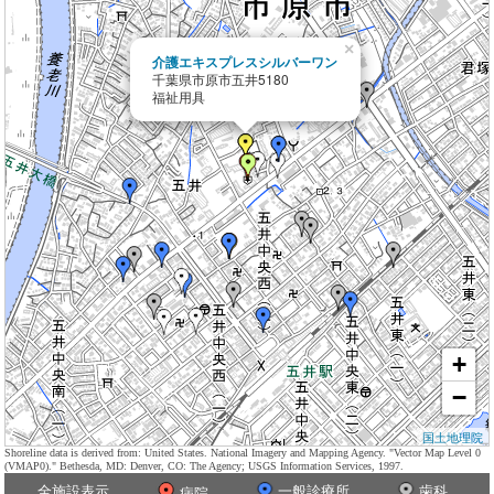
×
介護エキスプレスシルバーワン
千葉県市原市五井5180
福祉用具
+
−
国土地理院
Shoreline data is derived from: United States. National Imagery and Mapping Agency. "Vector Map Level 0
(VMAP0)." Bethesda, MD: Denver, CO: The Agency; USGS Information Services, 1997.
全施設表示
一般診療所
歯科
病院