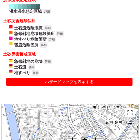
洪水浸水想定区域
詳細
土砂災害危険個所
土石流危険渓流
詳細
急傾斜地崩壊危険箇所
詳細
地すべり危険箇所
詳細
雪崩危険箇所
詳細
土砂災害警戒区域
急傾斜地の崩壊
詳細
土石流
詳細
地すべり
詳細
ハザードマップを表示する