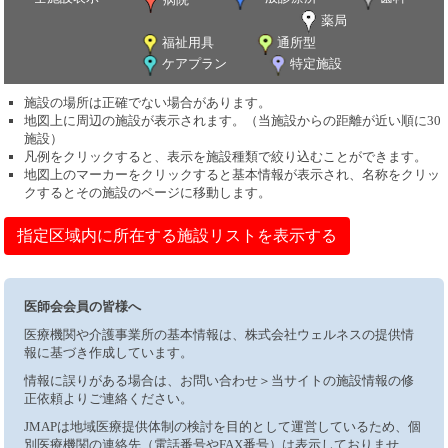
薬局
福祉用具
通所型
ケアプラン
特定施設
施設の場所は正確でない場合があります。
地図上に周辺の施設が表示されます。（当施設からの距離が近い順に30
施設）
凡例をクリックすると、表示を施設種類で絞り込むことができます。
地図上のマーカーをクリックすると基本情報が表示され、名称をクリッ
クするとその施設のページに移動します。
指定区域内に所在する施設リストを表示する
医師会会員の皆様へ
医療機関や介護事業所の基本情報は、株式会社ウェルネスの提供情
報に基づき作成しています。
情報に誤りがある場合は、お問い合わせ＞当サイトの施設情報の修
正依頼よりご連絡ください。
JMAPは地域医療提供体制の検討を目的として運営しているため、個
別医療機関の連絡先（電話番号やFAX番号）は表示しておりませ