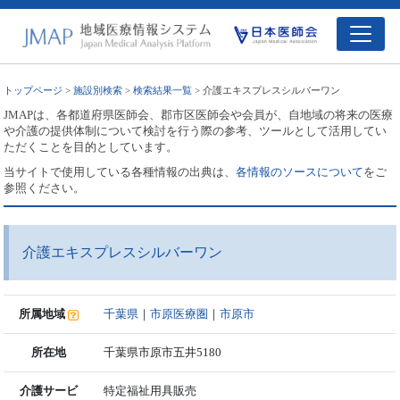
トップページ
>
施設別検索
>
検索結果一覧
> 介護エキスプレスシルバーワン
JMAPは、各都道府県医師会、郡市区医師会や会員が、自地域の将来の医療
や介護の提供体制について検討を行う際の参考、ツールとして活用してい
ただくことを目的としています。
当サイトで使用している各種情報の出典は、
各情報のソースについて
をご
参照ください。
介護エキスプレスシルバーワン
所属地域
千葉県
｜
市原医療圏
｜
市原市
所在地
千葉県市原市五井5180
介護サービ
特定福祉用具販売