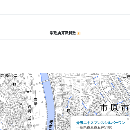
常勤換算職員数
×
介護エキスプレスシルバーワン
千葉県市原市五井5180