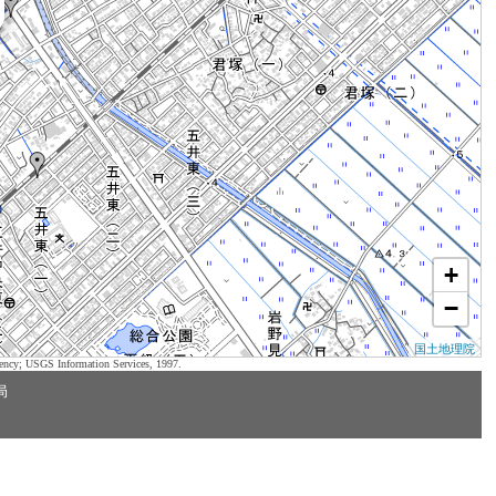
+
−
国土地理院
ency; USGS Information Services, 1997.
局