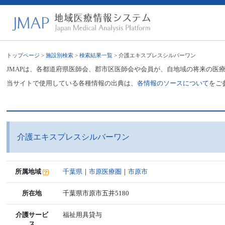
トップページ
>
施設別検索
>
検索結果一覧
> 介護エキスプレスシルバーワン
JMAPは、各都道府県医師会、郡市区医師会や会員が、自地域の将来の医
当サイトで使用している各種情報の出典は、
各情報のソースについて
をご
介護エキスプレスシルバーワン
所属地域
千葉県
｜
市原医療圏
｜
市原市
所在地
千葉県市原市五井5180
介護サービ
福祉用具貸与
ス