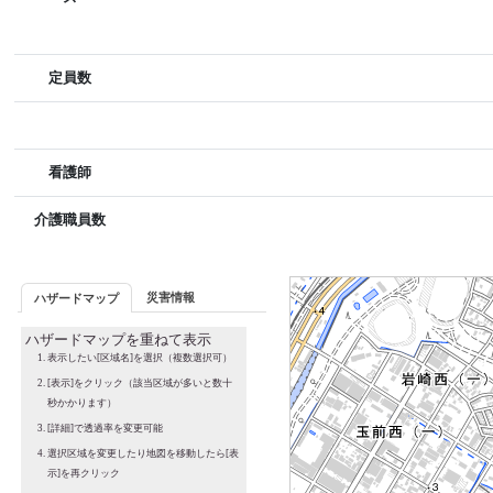
定員数
看護師
介護職員数
災害情報
ハザードマップ
ハザードマップを重ねて表示
表示したい[区域名]を選択（複数選択可）
[表示]をクリック（該当区域が多いと数十
秒かかります）
[詳細]で透過率を変更可能
選択区域を変更したり地図を移動したら[表
示]を再クリック