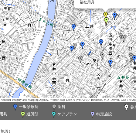
福祉用具
tes. National Imagery and Mapping Agency. "Vector Map Level 0 (VMAP0)." Bethesda, MD: Denver, CO: The Ag
一般診療所
歯科
薬
用具
通所型
ケアプラン
特定施設
0施設）