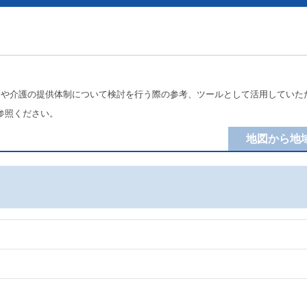
療や介護の提供体制について検討を行う際の参考、ツールとして活用していた
参照ください。
地図から地