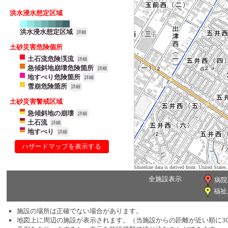
洪水浸水想定区域
洪水浸水想定区域
詳細
土砂災害危険個所
土石流危険渓流
詳細
急傾斜地崩壊危険箇所
詳細
地すべり危険箇所
詳細
雪崩危険箇所
詳細
土砂災害警戒区域
急傾斜地の崩壊
詳細
土石流
詳細
地すべり
詳細
ハザードマップを表示する
Shoreline data is derived from: United Sta
全施設表示
病院
福祉
施設の場所は正確でない場合があります。
地図上に周辺の施設が表示されます。（当施設からの距離が近い順に3