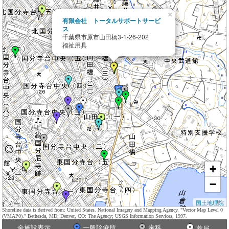
×
有限会社 トータルサポートサービ
ス
千葉県市原市山田橋3-1-26-202
福祉用具
+
−
国土地理院
Shoreline data is derived from: United States. National Imagery and Mapping Agency. "Vector Map Level 0
(VMAP0)." Bethesda, MD: Denver, CO: The Agency; USGS Information Services, 1997.
全施設表示
一般診療所
歯科
薬局