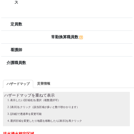
ス
定員数
常勤換算職員数
看護師
介護職員数
災害情報
ハザードマップ
ハザードマップを重ねて表示
表示したい[区域名]を選択（複数選択可）
[表示]をクリック（該当区域が多いと数十秒かかります）
[詳細]で透過率を変更可能
選択区域を変更したり地図を移動したら[表示]を再クリック
洪水浸水想定区域