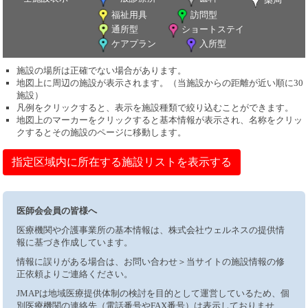
福祉用具
訪問型
通所型
ショートステイ
ケアプラン
入所型
施設の場所は正確でない場合があります。
地図上に周辺の施設が表示されます。（当施設からの距離が近い順に30
施設）
凡例をクリックすると、表示を施設種類で絞り込むことができます。
地図上のマーカーをクリックすると基本情報が表示され、名称をクリッ
クするとその施設のページに移動します。
指定区域内に所在する施設リストを表示する
医師会会員の皆様へ
医療機関や介護事業所の基本情報は、株式会社ウェルネスの提供情
報に基づき作成しています。
情報に誤りがある場合は、お問い合わせ＞当サイトの施設情報の修
正依頼よりご連絡ください。
JMAPは地域医療提供体制の検討を目的として運営しているため、個
別医療機関の連絡先（電話番号やFAX番号）は表示しておりませ