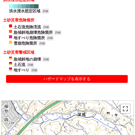
洪水浸水想定区域
詳細
土砂災害危険個所
土石流危険渓流
詳細
急傾斜地崩壊危険箇所
詳細
地すべり危険箇所
詳細
雪崩危険箇所
詳細
土砂災害警戒区域
急傾斜地の崩壊
詳細
土石流
詳細
地すべり
詳細
ハザードマップを表示する