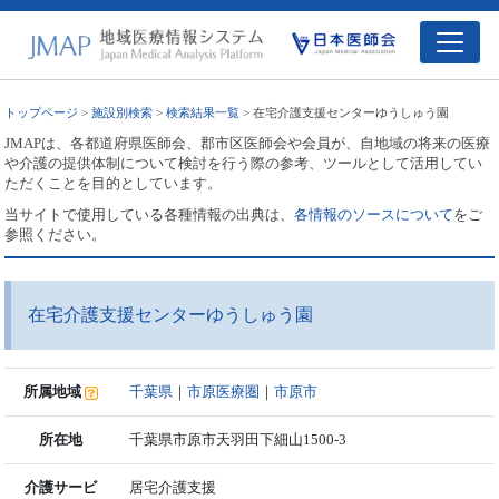
トップページ
>
施設別検索
>
検索結果一覧
> 在宅介護支援センターゆうしゅう園
JMAPは、各都道府県医師会、郡市区医師会や会員が、自地域の将来の医療
や介護の提供体制について検討を行う際の参考、ツールとして活用してい
ただくことを目的としています。
当サイトで使用している各種情報の出典は、
各情報のソースについて
をご
参照ください。
在宅介護支援センターゆうしゅう園
所属地域
千葉県
｜
市原医療圏
｜
市原市
所在地
千葉県市原市天羽田下細山1500-3
介護サービ
居宅介護支援