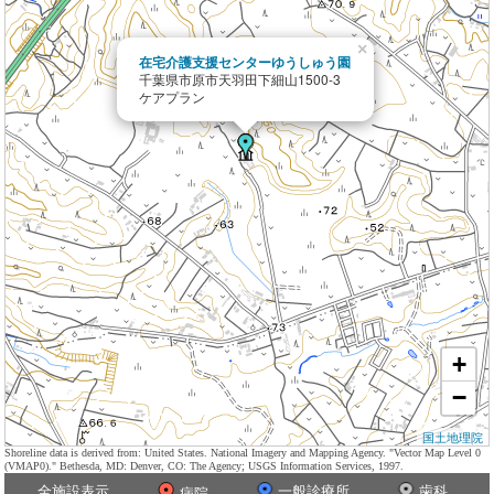
×
在宅介護支援センターゆうしゅう園
千葉県市原市天羽田下細山1500-3
ケアプラン
+
−
国土地理院
Shoreline data is derived from: United States. National Imagery and Mapping Agency. "Vector Map Level 0
(VMAP0)." Bethesda, MD: Denver, CO: The Agency; USGS Information Services, 1997.
全施設表示
一般診療所
歯科
病院