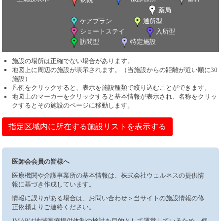
薬局
ケアプラン
通所型
ショートステイ
入所型
訪問型
特定施設
施設の場所は正確でない場合があります。
地図上に周辺の施設が表示されます。（当施設からの距離が近い順に30
施設）
凡例をクリックすると、表示を施設種類で絞り込むことができます。
地図上のマーカーをクリックすると基本情報が表示され、名称をクリッ
クするとその施設のページに移動します。
指定区域内に所在する施設リストを表示する
医師会会員の皆様へ
医療機関や介護事業所の基本情報は、株式会社ウェルネスの提供情
報に基づき作成しています。
情報に誤りがある場合は、お問い合わせ＞当サイトの施設情報の修
正依頼よりご連絡ください。
JMAPは地域医療提供体制の検討を目的として運営しているため、個