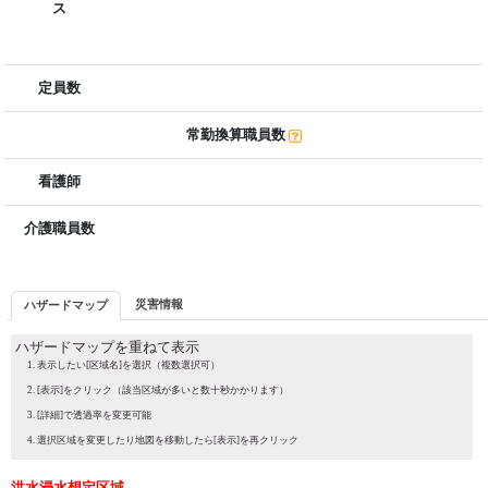
ス
定員数
常勤換算職員数
看護師
介護職員数
災害情報
ハザードマップ
ハザードマップを重ねて表示
表示したい[区域名]を選択（複数選択可）
[表示]をクリック（該当区域が多いと数十秒かかります）
[詳細]で透過率を変更可能
選択区域を変更したり地図を移動したら[表示]を再クリック
洪水浸水想定区域