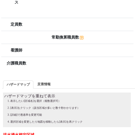
ス
定員数
常勤換算職員数
看護師
介護職員数
災害情報
ハザードマップ
ハザードマップを重ねて表示
表示したい[区域名]を選択（複数選択可）
[表示]をクリック（該当区域が多いと数十秒かかります）
[詳細]で透過率を変更可能
選択区域を変更したり地図を移動したら[表示]を再クリック
洪水浸水想定区域