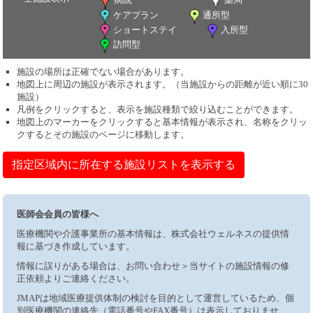
ケアプラン
通所型
ショートステイ
入所型
訪問型
施設の場所は正確でない場合があります。
地図上に周辺の施設が表示されます。（当施設からの距離が近い順に30
施設）
凡例をクリックすると、表示を施設種類で絞り込むことができます。
地図上のマーカーをクリックすると基本情報が表示され、名称をクリッ
クするとその施設のページに移動します。
指定区域内に所在する施設リストを表示する
医師会会員の皆様へ
医療機関や介護事業所の基本情報は、株式会社ウェルネスの提供情
報に基づき作成しています。
情報に誤りがある場合は、お問い合わせ＞当サイトの施設情報の修
正依頼よりご連絡ください。
JMAPは地域医療提供体制の検討を目的として運営しているため、個
別医療機関の連絡先（電話番号やFAX番号）は表示しておりませ