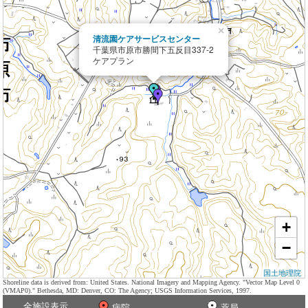
×
清流園ケアサービスセンター
千葉県市原市勝間下五反目337-2
ケアプラン
+
−
国土地理院
Shoreline data is derived from: United States. National Imagery and Mapping Agency. "Vector Map Level 0
(VMAP0)." Bethesda, MD: Denver, CO: The Agency; USGS Information Services, 1997.
全施設表示
病院
薬局