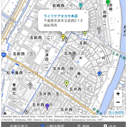
×
ライフケアタカサ本店
千葉県市原市玉前西2-1-3
福祉用具
+
−
国土地理院
Shoreline data is derived from: United States. National Imagery and Mapping Agency. "Vector Map Level 0
(VMAP0)." Bethesda, MD: Denver, CO: The Agency; USGS Information Services, 1997.
全施設表示
一般診療所
歯科
薬局