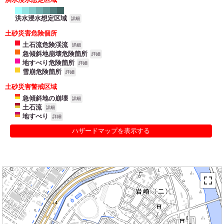
洪水浸水想定区域
詳細
土砂災害危険個所
土石流危険渓流
詳細
急傾斜地崩壊危険箇所
詳細
地すべり危険箇所
詳細
雪崩危険箇所
詳細
土砂災害警戒区域
急傾斜地の崩壊
詳細
土石流
詳細
地すべり
詳細
ハザードマップを表示する