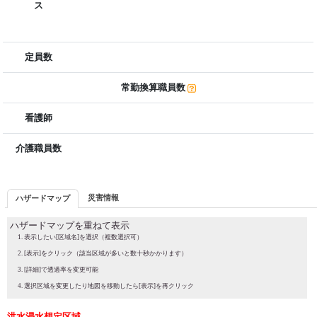
ス
定員数
常勤換算職員数
看護師
介護職員数
災害情報
ハザードマップ
ハザードマップを重ねて表示
表示したい[区域名]を選択（複数選択可）
[表示]をクリック（該当区域が多いと数十秒かかります）
[詳細]で透過率を変更可能
選択区域を変更したり地図を移動したら[表示]を再クリック
洪水浸水想定区域