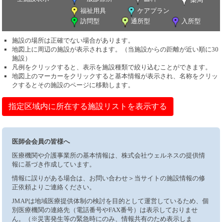
福祉用具
ケアプラン
訪問型
通所型
入所型
施設の場所は正確でない場合があります。
地図上に周辺の施設が表示されます。（当施設からの距離が近い順に30
施設）
凡例をクリックすると、表示を施設種類で絞り込むことができます。
地図上のマーカーをクリックすると基本情報が表示され、名称をクリッ
クするとその施設のページに移動します。
指定区域内に所在する施設リストを表示する
医師会会員の皆様へ
医療機関や介護事業所の基本情報は、株式会社ウェルネスの提供情
報に基づき作成しています。
情報に誤りがある場合は、お問い合わせ＞当サイトの施設情報の修
正依頼よりご連絡ください。
JMAPは地域医療提供体制の検討を目的として運営しているため、個
別医療機関の連絡先（電話番号やFAX番号）は表示しておりませ
ん。（※災害発生等の緊急時にのみ、情報共有のため表示しま