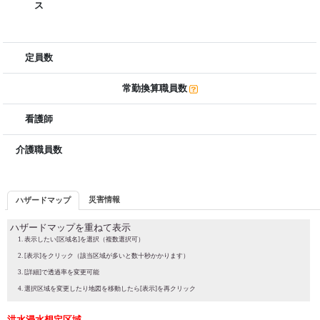
ス
定員数
常勤換算職員数
看護師
介護職員数
災害情報
ハザードマップ
ハザードマップを重ねて表示
表示したい[区域名]を選択（複数選択可）
[表示]をクリック（該当区域が多いと数十秒かかります）
[詳細]で透過率を変更可能
選択区域を変更したり地図を移動したら[表示]を再クリック
洪水浸水想定区域