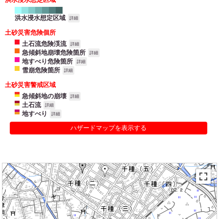
洪水浸水想定区域
詳細
土砂災害危険個所
土石流危険渓流
詳細
急傾斜地崩壊危険箇所
詳細
地すべり危険箇所
詳細
雪崩危険箇所
詳細
土砂災害警戒区域
急傾斜地の崩壊
詳細
土石流
詳細
地すべり
詳細
ハザードマップを表示する