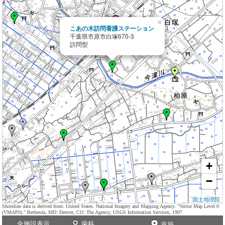
×
こあの木訪問看護ステーション
千葉県市原市白塚670-3
訪問型
+
−
国土地理院
Shoreline data is derived from: United States. National Imagery and Mapping Agency. "Vector Map Level 0
(VMAP0)." Bethesda, MD: Denver, CO: The Agency; USGS Information Services, 1997.
全施設表示
歯科
薬局