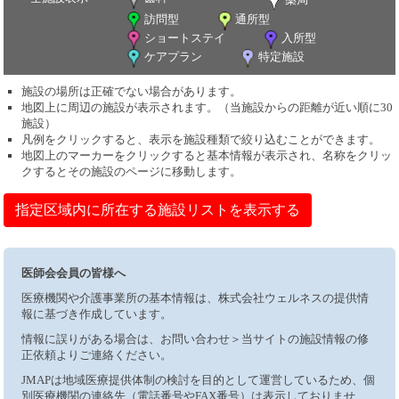
訪問型
通所型
ショートステイ
入所型
ケアプラン
特定施設
施設の場所は正確でない場合があります。
地図上に周辺の施設が表示されます。（当施設からの距離が近い順に30
施設）
凡例をクリックすると、表示を施設種類で絞り込むことができます。
地図上のマーカーをクリックすると基本情報が表示され、名称をクリッ
クするとその施設のページに移動します。
指定区域内に所在する施設リストを表示する
医師会会員の皆様へ
医療機関や介護事業所の基本情報は、株式会社ウェルネスの提供情
報に基づき作成しています。
情報に誤りがある場合は、お問い合わせ＞当サイトの施設情報の修
正依頼よりご連絡ください。
JMAPは地域医療提供体制の検討を目的として運営しているため、個
別医療機関の連絡先（電話番号やFAX番号）は表示しておりませ