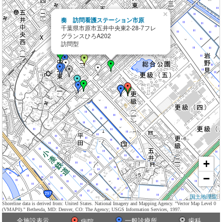
×
奏 訪問看護ステーション市原
千葉県市原市五井中央東2-28-7フレ
グランスひろA202
訪問型
+
−
国土地理院
Shoreline data is derived from: United States. National Imagery and Mapping Agency. "Vector Map Level 0
(VMAP0)." Bethesda, MD: Denver, CO: The Agency; USGS Information Services, 1997.
全施設表示
一般診療所
歯科
病院