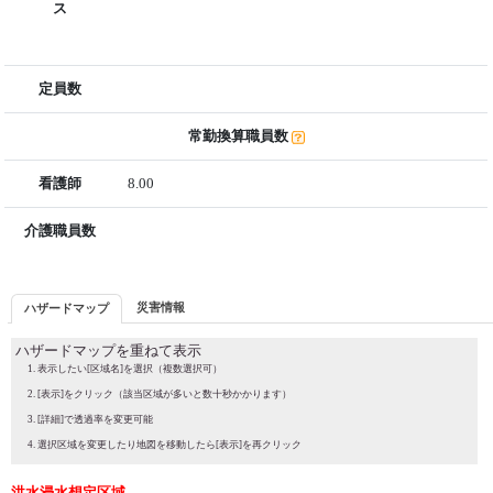
ス
定員数
常勤換算職員数
看護師
8.00
介護職員数
災害情報
ハザードマップ
ハザードマップを重ねて表示
表示したい[区域名]を選択（複数選択可）
[表示]をクリック（該当区域が多いと数十秒かかります）
[詳細]で透過率を変更可能
選択区域を変更したり地図を移動したら[表示]を再クリック
洪水浸水想定区域