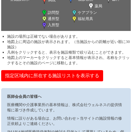
薬局
訪問型
ケアプラン
通所型
福祉用具
入所型
施設の場所は正確でない場合があります。
地図上に周辺の施設が表示されます。（当施設からの距離が近い順に30
施設）
凡例をクリックすると、表示を施設種類で絞り込むことができます。
地図上のマーカーをクリックすると基本情報が表示され、名称をクリッ
クするとその施設のページに移動します。
指定区域内に所在する施設リストを表示する
医師会会員の皆様へ
医療機関や介護事業所の基本情報は、株式会社ウェルネスの提供情
報に基づき作成しています。
情報に誤りがある場合は、お問い合わせ＞当サイトの施設情報の修
正依頼よりご連絡ください。
JMAPは地域医療提供体制の検討を目的として運営しているため、個