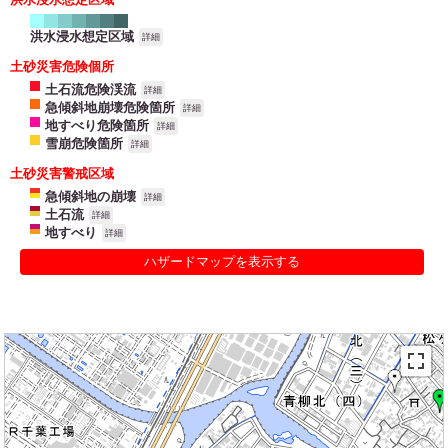
洪水浸水想定区域
詳細
土砂災害危険個所
土石流危険渓流
詳細
急傾斜地崩壊危険箇所
詳細
地すべり危険箇所
詳細
雪崩危険箇所
詳細
土砂災害警戒区域
急傾斜地の崩壊
詳細
土石流
詳細
地すべり
詳細
ハザードマップを表示する