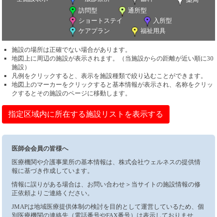
訪問型
通所型
ショートステイ
入所型
ケアプラン
福祉用具
施設の場所は正確でない場合があります。
地図上に周辺の施設が表示されます。（当施設からの距離が近い順に30
施設）
凡例をクリックすると、表示を施設種類で絞り込むことができます。
地図上のマーカーをクリックすると基本情報が表示され、名称をクリッ
クするとその施設のページに移動します。
指定区域内に所在する施設リストを表示する
医師会会員の皆様へ
医療機関や介護事業所の基本情報は、株式会社ウェルネスの提供情
報に基づき作成しています。
情報に誤りがある場合は、お問い合わせ＞当サイトの施設情報の修
正依頼よりご連絡ください。
JMAPは地域医療提供体制の検討を目的として運営しているため、個
別医療機関の連絡先（電話番号やFAX番号）は表示しておりませ