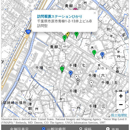
×
訪問看護ステーションひかり
千葉県市原市青柳1-2-13井上ビルB
訪問型
+
−
国土地理院
Shoreline data is derived from: United States. National Imagery and Mapping Agency. "Vector Map Level 0
(VMAP0)." Bethesda, MD: Denver, CO: The Agency; USGS Information Services, 1997.
全施設表示
一般診療所
歯科
薬局