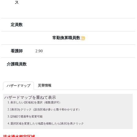
ス
定員数
常勤換算職員数
看護師
2.90
介護職員数
災害情報
ハザードマップ
ハザードマップを重ねて表示
表示したい[区域名]を選択（複数選択可）
[表示]をクリック（該当区域が多いと数十秒かかります）
[詳細]で透過率を変更可能
選択区域を変更したり地図を移動したら[表示]を再クリック
洪水浸水想定区域