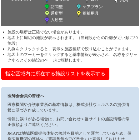
訪問型
ケアプラン
通所型
福祉用具
入所型
施設の場所は正確でない場合があります。
地図上に周辺の施設が表示されます。（当施設からの距離が近い順に30
施設）
凡例をクリックすると、表示を施設種類で絞り込むことができます。
地図上のマーカーをクリックすると基本情報が表示され、名称をクリッ
クするとその施設のページに移動します。
指定区域内に所在する施設リストを表示する
医師会会員の皆様へ
医療機関や介護事業所の基本情報は、株式会社ウェルネスの提供情
報に基づき作成しています。
情報に誤りがある場合は、お問い合わせ＞当サイトの施設情報の修
正依頼よりご連絡ください。
JMAPは地域医療提供体制の検討を目的として運営しているため、個
別医療機関の連絡先（電話番号やFAX番号）は表示しておりませ