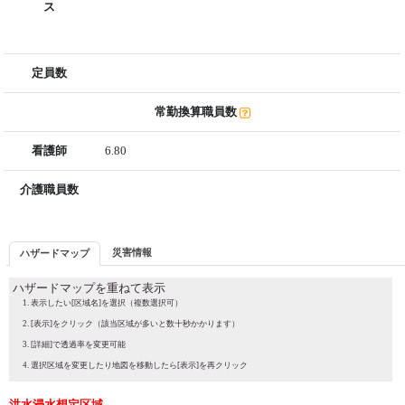
ス
定員数
常勤換算職員数
看護師
6.80
介護職員数
災害情報
ハザードマップ
ハザードマップを重ねて表示
表示したい[区域名]を選択（複数選択可）
[表示]をクリック（該当区域が多いと数十秒かかります）
[詳細]で透過率を変更可能
選択区域を変更したり地図を移動したら[表示]を再クリック
洪水浸水想定区域