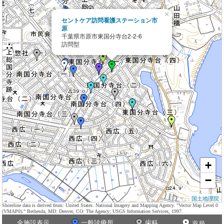
×
セントケア訪問看護ステーション市
原
千葉県市原市東国分寺台2-2-6
訪問型
+
−
国土地理院
Shoreline data is derived from: United States. National Imagery and Mapping Agency. "Vector Map Level 0
(VMAP0)." Bethesda, MD: Denver, CO: The Agency; USGS Information Services, 1997.
全施設表示
一般診療所
歯科
薬局