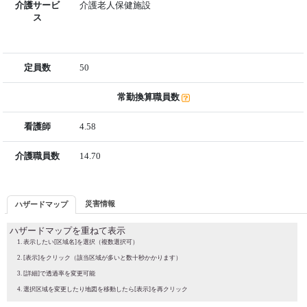
介護サービ
介護老人保健施設
ス
定員数
50
常勤換算職員数
看護師
4.58
介護職員数
14.70
災害情報
ハザードマップ
ハザードマップを重ねて表示
表示したい[区域名]を選択（複数選択可）
[表示]をクリック（該当区域が多いと数十秒かかります）
[詳細]で透過率を変更可能
選択区域を変更したり地図を移動したら[表示]を再クリック