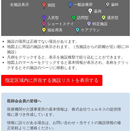
全施設表示
一般診療所
歯科
病院
薬局
入所型
訪問型
通所型
ショートステイ
特定施設
福祉用具
ケアプラン
施設の場所は正確でない場合があります。
地図上に周辺の施設が表示されます。（当施設からの距離が近い順に30
施設）
凡例をクリックすると、表示を施設種類で絞り込むことができます。
地図上のマーカーをクリックすると基本情報が表示され、名称をクリッ
クするとその施設のページに移動します。
指定区域内に所在する施設リストを表示する
医師会会員の皆様へ
医療機関や介護事業所の基本情報は、株式会社ウェルネスの提供情
報に基づき作成しています。
情報に誤りがある場合は、お問い合わせ＞当サイトの施設情報の修
正依頼よりご連絡ください。