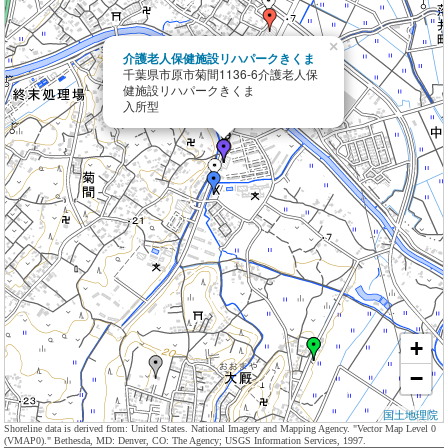
×
介護老人保健施設リハパークきくま
千葉県市原市菊間1136-6介護老人保
健施設リハパークきくま
入所型
+
−
国土地理院
Shoreline data is derived from: United States. National Imagery and Mapping Agency. "Vector Map Level 0
(VMAP0)." Bethesda, MD: Denver, CO: The Agency; USGS Information Services, 1997.