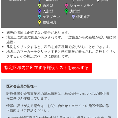
通所型
ショートステイ
入所型
訪問型
ケアプラン
特定施設
福祉用具
施設の場所は正確でない場合があります。
地図上に周辺の施設が表示されます。（当施設からの距離が近い順に30
施設）
凡例をクリックすると、表示を施設種類で絞り込むことができます。
地図上のマーカーをクリックすると基本情報が表示され、名称をクリッ
クするとその施設のページに移動します。
指定区域内に所在する施設リストを表示する
医師会会員の皆様へ
医療機関や介護事業所の基本情報は、株式会社ウェルネスの提供情
報に基づき作成しています。
情報に誤りがある場合は、お問い合わせ＞当サイトの施設情報の修
正依頼よりご連絡ください。
JMAPは地域医療提供体制の検討を目的として運営しているため、個