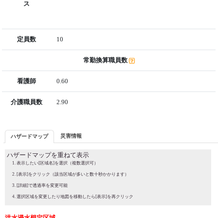
ス
定員数
10
常勤換算職員数
看護師
0.60
介護職員数
2.90
災害情報
ハザードマップ
ハザードマップを重ねて表示
表示したい[区域名]を選択（複数選択可）
[表示]をクリック（該当区域が多いと数十秒かかります）
[詳細]で透過率を変更可能
選択区域を変更したり地図を移動したら[表示]を再クリック
洪水浸水想定区域