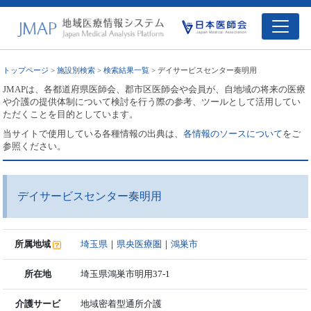
トップページ
>
施設別検索
>
検索結果一覧
> デイサービスセンター奏明用
JMAPは、各都道府県医師会、郡市区医師会や会員が、自地域の将来の医療
や介護の提供体制について検討を行う際の参考、ツールとして活用してい
ただくことを目的としています。
当サイトで使用している各種情報の出典は、
各情報のソースについて
をご
参照ください。
デイサービスセンター奏明用
所属地域
埼玉県
｜
県央医療圏
｜
鴻巣市
所在地
埼玉県鴻巣市明用37-1
介護サービ
地域密着型通所介護