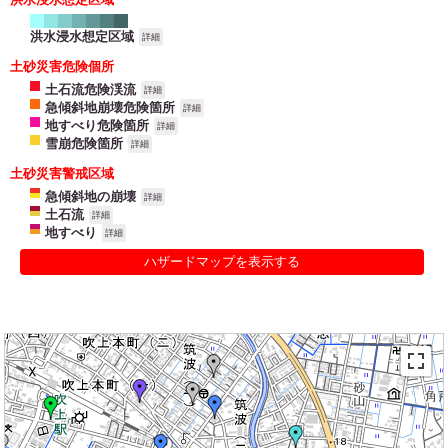
洪水浸水想定区域
詳細
土砂災害危険個所
土石流危険渓流
詳細
急傾斜地崩壊危険箇所
詳細
地すべり危険箇所
詳細
雪崩危険箇所
詳細
土砂災害警戒区域
急傾斜地の崩壊
詳細
土石流
詳細
地すべり
詳細
ハザードマップを表示する