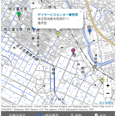
×
デイサービスセンター奏明用
埼玉県鴻巣市明用37-1
通所型
+
−
国土地理院
Shoreline data is derived from: United States. National Imagery and Mapping Agency. "Vector Map Level 0
(VMAP0)." Bethesda, MD: Denver, CO: The Agency; USGS Information Services, 1997.
全施設表示
一般診療所
歯科
薬局