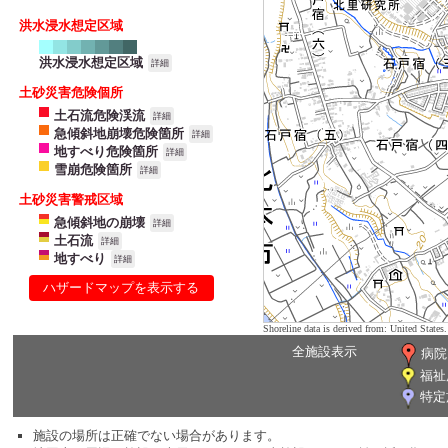
洪水浸水想定区域
洪水浸水想定区域
詳細
土砂災害危険個所
土石流危険渓流
詳細
急傾斜地崩壊危険箇所
詳細
地すべり危険箇所
詳細
雪崩危険箇所
詳細
土砂災害警戒区域
急傾斜地の崩壊
詳細
土石流
詳細
地すべり
詳細
ハザードマップを表示する
Shoreline data is derived from: United Sta
全施設表示
病院
福祉
特定
施設の場所は正確でない場合があります。