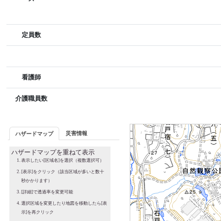
定員数
看護師
介護職員数
災害情報
ハザードマップ
ハザードマップを重ねて表示
表示したい[区域名]を選択（複数選択可）
[表示]をクリック（該当区域が多いと数十
秒かかります）
[詳細]で透過率を変更可能
選択区域を変更したり地図を移動したら[表
示]を再クリック