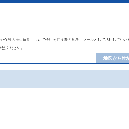
療や介護の提供体制について検討を行う際の参考、ツールとして活用していた
参照ください。
地図から地