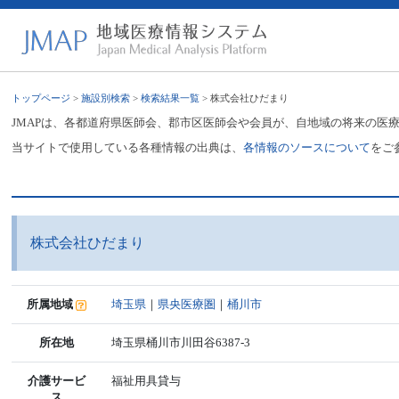
トップページ
>
施設別検索
>
検索結果一覧
> 株式会社ひだまり
JMAPは、各都道府県医師会、郡市区医師会や会員が、自地域の将来の医
当サイトで使用している各種情報の出典は、
各情報のソースについて
をご
株式会社ひだまり
所属地域
埼玉県
｜
県央医療圏
｜
桶川市
所在地
埼玉県桶川市川田谷6387-3
介護サービ
福祉用具貸与
ス