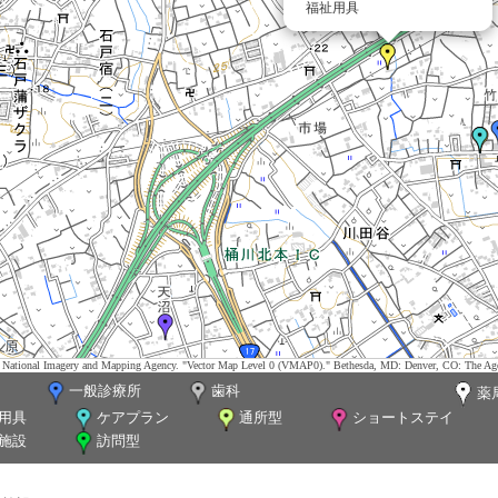
福祉用具
tes. National Imagery and Mapping Agency. "Vector Map Level 0 (VMAP0)." Bethesda, MD: Denver, CO: The Ag
一般診療所
歯科
薬
用具
ケアプラン
通所型
ショートステイ
施設
訪問型