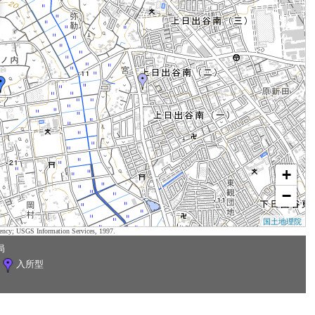
+
−
国土地理院
ency; USGS Information Services, 1997.
局
入所型