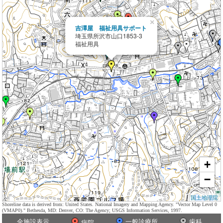
×
吉澤屋 福祉用具サポート
埼玉県所沢市山口1853-3
福祉用具
+
−
国土地理院
Shoreline data is derived from: United States. National Imagery and Mapping Agency. "Vector Map Level 0
(VMAP0)." Bethesda, MD: Denver, CO: The Agency; USGS Information Services, 1997.
全施設表示
一般診療所
歯科
病院