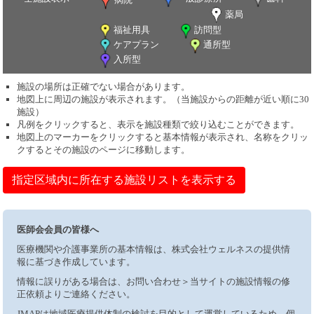
薬局
福祉用具
訪問型
ケアプラン
通所型
入所型
施設の場所は正確でない場合があります。
地図上に周辺の施設が表示されます。（当施設からの距離が近い順に30
施設）
凡例をクリックすると、表示を施設種類で絞り込むことができます。
地図上のマーカーをクリックすると基本情報が表示され、名称をクリッ
クするとその施設のページに移動します。
指定区域内に所在する施設リストを表示する
医師会会員の皆様へ
医療機関や介護事業所の基本情報は、株式会社ウェルネスの提供情
報に基づき作成しています。
情報に誤りがある場合は、お問い合わせ＞当サイトの施設情報の修
正依頼よりご連絡ください。
JMAPは地域医療提供体制の検討を目的として運営しているため、個