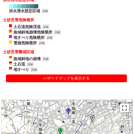
洪水浸水想定区域
詳細
土砂災害危険個所
土石流危険渓流
詳細
急傾斜地崩壊危険箇所
詳細
地すべり危険箇所
詳細
雪崩危険箇所
詳細
土砂災害警戒区域
急傾斜地の崩壊
詳細
土石流
詳細
地すべり
詳細
ハザードマップを表示する