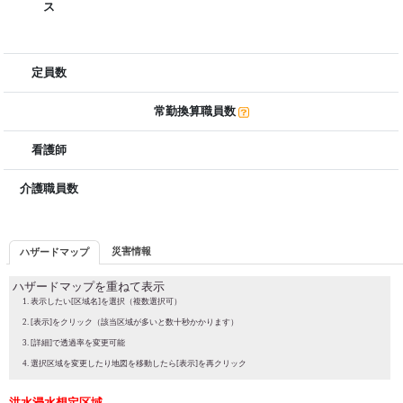
ス
定員数
常勤換算職員数
看護師
介護職員数
災害情報
ハザードマップ
ハザードマップを重ねて表示
表示したい[区域名]を選択（複数選択可）
[表示]をクリック（該当区域が多いと数十秒かかります）
[詳細]で透過率を変更可能
選択区域を変更したり地図を移動したら[表示]を再クリック
洪水浸水想定区域