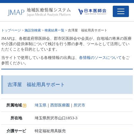
トップページ
>
施設別検索
>
検索結果一覧
> 吉澤屋 福祉用具サポート
JMAPは、各都道府県医師会、郡市区医師会や会員が、自地域の将来の医療
や介護の提供体制について検討を行う際の参考、ツールとして活用してい
ただくことを目的としています。
当サイトで使用している各種情報の出典は、
各情報のソースについて
をご
参照ください。
吉澤屋 福祉用具サポート
所属地域
埼玉県
｜
西部医療圏
｜
所沢市
所在地
埼玉県所沢市山口1853-3
介護サービ
特定福祉用具販売