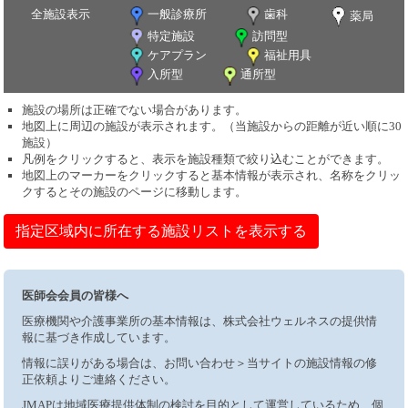
全施設表示
一般診療所
歯科
薬局
特定施設
訪問型
ケアプラン
福祉用具
入所型
通所型
施設の場所は正確でない場合があります。
地図上に周辺の施設が表示されます。（当施設からの距離が近い順に30
施設）
凡例をクリックすると、表示を施設種類で絞り込むことができます。
地図上のマーカーをクリックすると基本情報が表示され、名称をクリッ
クするとその施設のページに移動します。
指定区域内に所在する施設リストを表示する
医師会会員の皆様へ
医療機関や介護事業所の基本情報は、株式会社ウェルネスの提供情
報に基づき作成しています。
情報に誤りがある場合は、お問い合わせ＞当サイトの施設情報の修
正依頼よりご連絡ください。
JMAPは地域医療提供体制の検討を目的として運営しているため、個