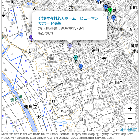
×
介護付有料老人ホーム ヒューマン
サポート鴻巣
埼玉県鴻巣市滝馬室1378-1
特定施設
+
−
国土地理院
Shoreline data is derived from: United States. National Imagery and Mapping Agency. "Vector Map Level 0
(VMAP0)." Bethesda, MD: Denver, CO: The Agency; USGS Information Services, 1997.