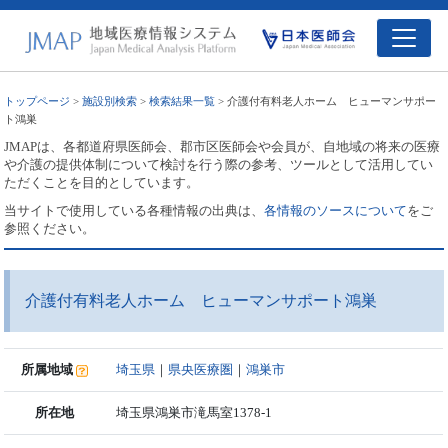
トップページ
>
施設別検索
>
検索結果一覧
> 介護付有料老人ホーム ヒューマンサポー
ト鴻巣
JMAPは、各都道府県医師会、郡市区医師会や会員が、自地域の将来の医療
や介護の提供体制について検討を行う際の参考、ツールとして活用してい
ただくことを目的としています。
当サイトで使用している各種情報の出典は、
各情報のソースについて
をご
参照ください。
介護付有料老人ホーム ヒューマンサポート鴻巣
所属地域
埼玉県
｜
県央医療圏
｜
鴻巣市
所在地
埼玉県鴻巣市滝馬室1378-1