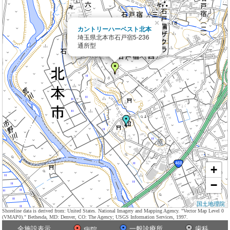
×
カントリーハーベスト北本
埼玉県北本市石戸宿5-236
通所型
+
−
国土地理院
Shoreline data is derived from: United States. National Imagery and Mapping Agency. "Vector Map Level 0
(VMAP0)." Bethesda, MD: Denver, CO: The Agency; USGS Information Services, 1997.
全施設表示
一般診療所
歯科
病院