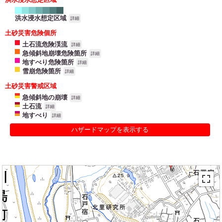
洪水浸水想定区域
詳細
土砂災害危険個所
土石流危険渓流
詳細
急傾斜地崩壊危険箇所
詳細
地すべり危険箇所
詳細
雪崩危険箇所
詳細
土砂災害警戒区域
急傾斜地の崩壊
詳細
土石流
詳細
地すべり
詳細
ハザードマップを表示する