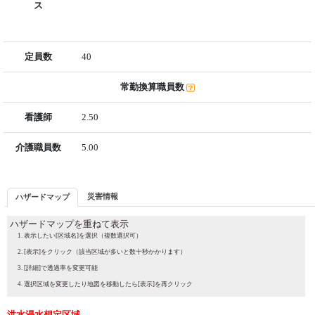
ス
定員数
40
常勤換算職員数
看護師
2.50
介護職員数
5.00
災害情報
ハザードマップ
ハザードマップを重ねて表示
表示したい[区域名]を選択（複数選択可）
[表示]をクリック（該当区域が多いと数十秒かかります）
[詳細]で透過率を変更可能
選択区域を変更したり地図を移動したら[表示]を再クリック
洪水浸水想定区域