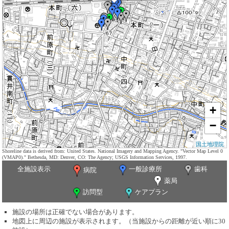
+
−
国土地理院
Shoreline data is derived from: United States. National Imagery and Mapping Agency. "Vector Map Level 0
(VMAP0)." Bethesda, MD: Denver, CO: The Agency; USGS Information Services, 1997.
全施設表示
一般診療所
歯科
病院
薬局
訪問型
ケアプラン
施設の場所は正確でない場合があります。
地図上に周辺の施設が表示されます。（当施設からの距離が近い順に30