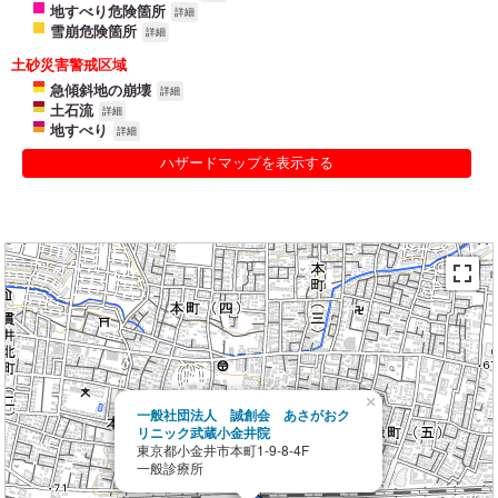
地すべり危険箇所
詳細
雪崩危険箇所
詳細
土砂災害警戒区域
急傾斜地の崩壊
詳細
土石流
詳細
地すべり
詳細
ハザードマップを表示する
×
一般社団法人 誠創会 あさがおク
リニック武蔵小金井院
東京都小金井市本町1-9-8-4F
一般診療所