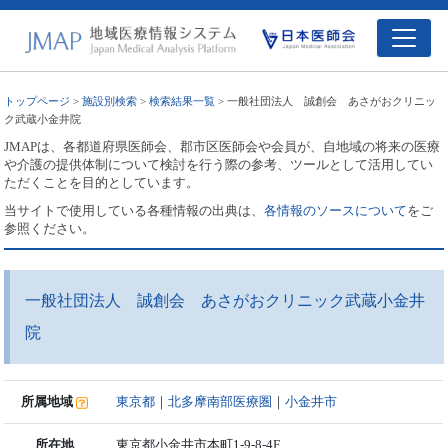
トップページ
>
施設別検索
>
検索結果一覧
> 一般社団法人 誠創会 あさがおクリニッ
ク武蔵小金井院
JMAPは、各都道府県医師会、郡市区医師会や会員が、自地域の将来の医療
や介護の提供体制について検討を行う際の参考、ツールとして活用してい
ただくことを目的としています。
当サイトで使用している各種情報の出典は、
各情報のソースについて
をご
参照ください。
一般社団法人 誠創会 あさがおクリニック武蔵小金井
院
所属地域
東京都
｜
北多摩南部医療圏
｜
小金井市
所在地
東京都小金井市本町1-9-8-4F