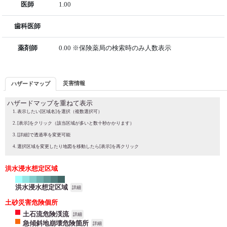
医師
1.00
歯科医師
薬剤師
0.00 ※保険薬局の検索時のみ人数表示
災害情報
ハザードマップ
ハザードマップを重ねて表示
表示したい[区域名]を選択（複数選択可）
[表示]をクリック（該当区域が多いと数十秒かかります）
[詳細]で透過率を変更可能
選択区域を変更したり地図を移動したら[表示]を再クリック
洪水浸水想定区域
洪水浸水想定区域
詳細
土砂災害危険個所
土石流危険渓流
詳細
急傾斜地崩壊危険箇所
詳細