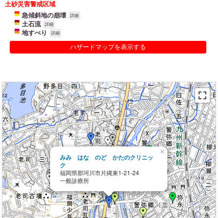
土砂災害警戒区域
急傾斜地の崩壊
詳細
土石流
詳細
地すべり
詳細
ハザードマップを表示する
×
みみ はな のど かたのクリニッ
ク
福岡県那珂川市片縄東1-21-24
一般診療所