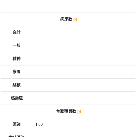
病床数
合計
一般
精神
療養
結核
感染症
常勤職員数
医師
1.00