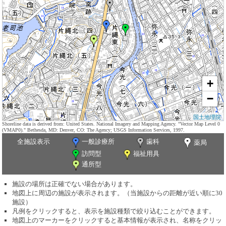
+
−
国土地理院
Shoreline data is derived from: United States. National Imagery and Mapping Agency. "Vector Map Level 0
(VMAP0)." Bethesda, MD: Denver, CO: The Agency; USGS Information Services, 1997.
全施設表示
一般診療所
歯科
薬局
訪問型
福祉用具
通所型
施設の場所は正確でない場合があります。
地図上に周辺の施設が表示されます。（当施設からの距離が近い順に30
施設）
凡例をクリックすると、表示を施設種類で絞り込むことができます。
地図上のマーカーをクリックすると基本情報が表示され、名称をクリッ