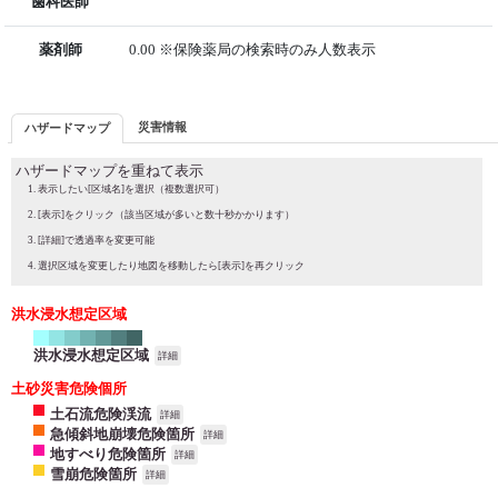
歯科医師
薬剤師
0.00 ※保険薬局の検索時のみ人数表示
災害情報
ハザードマップ
ハザードマップを重ねて表示
表示したい[区域名]を選択（複数選択可）
[表示]をクリック（該当区域が多いと数十秒かかります）
[詳細]で透過率を変更可能
選択区域を変更したり地図を移動したら[表示]を再クリック
洪水浸水想定区域
洪水浸水想定区域
詳細
土砂災害危険個所
土石流危険渓流
詳細
急傾斜地崩壊危険箇所
詳細
地すべり危険箇所
詳細
雪崩危険箇所
詳細