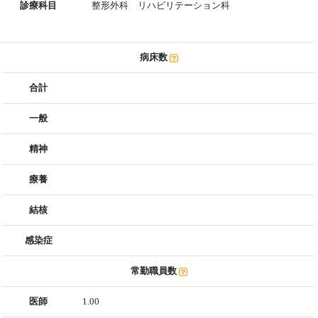
診療科目
整形外科 リハビリテーション科
病床数
合計
一般
精神
療養
結核
感染症
常勤職員数
医師
1.00