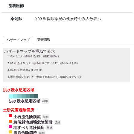
歯科医師
薬剤師
0.00 ※保険薬局の検索時のみ人数表示
災害情報
ハザードマップ
ハザードマップを重ねて表示
表示したい[区域名]を選択（複数選択可）
[表示]をクリック（該当区域が多いと数十秒かかります）
[詳細]で透過率を変更可能
選択区域を変更したり地図を移動したら[表示]を再クリック
洪水浸水想定区域
洪水浸水想定区域
詳細
土砂災害危険個所
土石流危険渓流
詳細
急傾斜地崩壊危険箇所
詳細
地すべり危険箇所
詳細
雪崩危険箇所
詳細