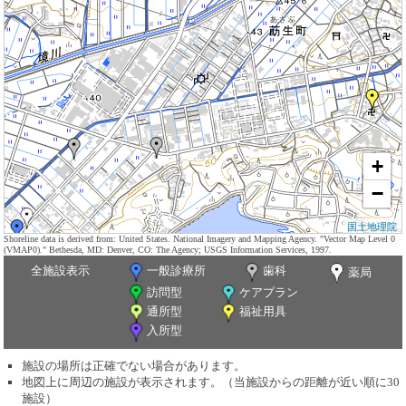
+
−
国土地理院
Shoreline data is derived from: United States. National Imagery and Mapping Agency. "Vector Map Level 0
(VMAP0)." Bethesda, MD: Denver, CO: The Agency; USGS Information Services, 1997.
全施設表示
一般診療所
歯科
薬局
訪問型
ケアプラン
通所型
福祉用具
入所型
施設の場所は正確でない場合があります。
地図上に周辺の施設が表示されます。（当施設からの距離が近い順に30
施設）