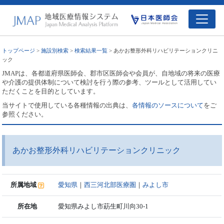
トップページ
>
施設別検索
>
検索結果一覧
> あかお整形外科リハビリテーションクリニ
ック
JMAPは、各都道府県医師会、郡市区医師会や会員が、自地域の将来の医療
や介護の提供体制について検討を行う際の参考、ツールとして活用してい
ただくことを目的としています。
当サイトで使用している各種情報の出典は、
各情報のソースについて
をご
参照ください。
あかお整形外科リハビリテーションクリニック
所属地域
愛知県
｜
西三河北部医療圏
｜
みよし市
所在地
愛知県みよし市莇生町川向30-1