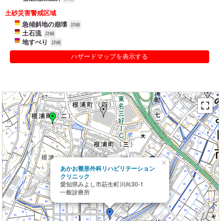
土砂災害警戒区域
急傾斜地の崩壊
詳細
土石流
詳細
地すべり
詳細
ハザードマップを表示する
×
あかお整形外科リハビリテーション
クリニック
愛知県みよし市莇生町川向30-1
一般診療所