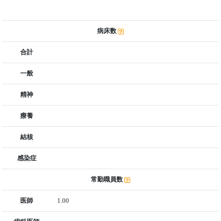
病床数
合計
一般
精神
療養
結核
感染症
常勤職員数
医師
1.00