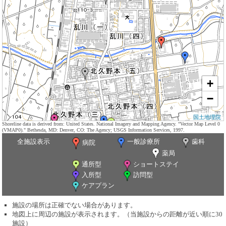
+
−
国土地理院
Shoreline data is derived from: United States. National Imagery and Mapping Agency. "Vector Map Level 0
(VMAP0)." Bethesda, MD: Denver, CO: The Agency; USGS Information Services, 1997.
全施設表示
一般診療所
歯科
病院
薬局
通所型
ショートステイ
入所型
訪問型
ケアプラン
施設の場所は正確でない場合があります。
地図上に周辺の施設が表示されます。（当施設からの距離が近い順に30
施設）