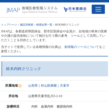
トップページ
>
施設別検索
>
検索結果一覧
> 鈴木内科クリニック
JMAPは、各都道府県医師会、郡市区医師会や会員が、自地域の将来の医療
や介護の提供体制について検討を行う際の参考、ツールとして活用してい
ただくことを目的としています。
当サイトで使用している各種情報の出典は、
各情報のソースについて
をご
参照ください。
鈴木内科クリニック
所属地域
山形県
｜
村山医療圏
｜
天童市
所在地
山形県天童市乱川3-2-10
診療科目
内科 血液内科 糖尿病内科