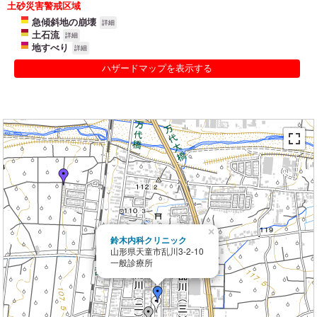
土砂災害警戒区域
急傾斜地の崩壊
詳細
土石流
詳細
地すべり
詳細
ハザードマップを表示する
×
鈴木内科クリニック
山形県天童市乱川3-2-10
一般診療所