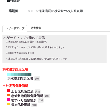
歯科医師
薬剤師
0.00 ※保険薬局の検索時のみ人数表示
災害情報
ハザードマップ
ハザードマップを重ねて表示
表示したい[区域名]を選択（複数選択可）
[表示]をクリック（該当区域が多いと数十秒かかります）
[詳細]で透過率を変更可能
選択区域を変更したり地図を移動したら[表示]を再クリック
洪水浸水想定区域
洪水浸水想定区域
詳細
土砂災害危険個所
土石流危険渓流
詳細
急傾斜地崩壊危険箇所
詳細
地すべり危険箇所
詳細
雪崩危険箇所
詳細