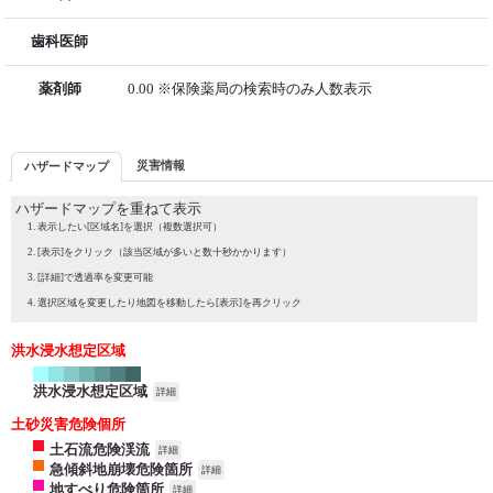
歯科医師
薬剤師
0.00 ※保険薬局の検索時のみ人数表示
災害情報
ハザードマップ
ハザードマップを重ねて表示
表示したい[区域名]を選択（複数選択可）
[表示]をクリック（該当区域が多いと数十秒かかります）
[詳細]で透過率を変更可能
選択区域を変更したり地図を移動したら[表示]を再クリック
洪水浸水想定区域
洪水浸水想定区域
詳細
土砂災害危険個所
土石流危険渓流
詳細
急傾斜地崩壊危険箇所
詳細
地すべり危険箇所
詳細