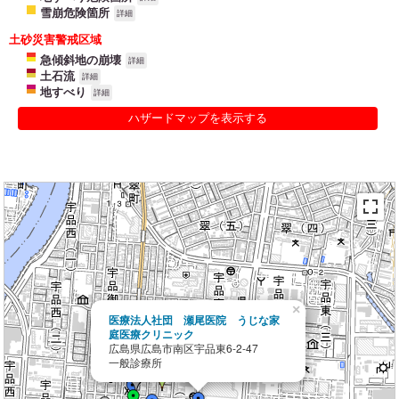
雪崩危険箇所
詳細
土砂災害警戒区域
急傾斜地の崩壊
詳細
土石流
詳細
地すべり
詳細
ハザードマップを表示する
×
医療法人社団 瀬尾医院 うじな家
庭医療クリニック
広島県広島市南区宇品東6-2-47
一般診療所