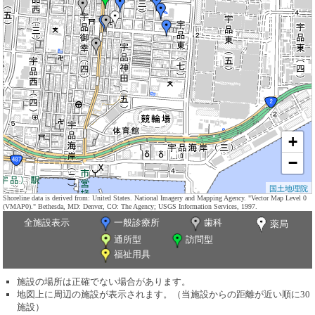
+
−
国土地理院
Shoreline data is derived from: United States. National Imagery and Mapping Agency. "Vector Map Level 0
(VMAP0)." Bethesda, MD: Denver, CO: The Agency; USGS Information Services, 1997.
全施設表示
一般診療所
歯科
薬局
通所型
訪問型
福祉用具
施設の場所は正確でない場合があります。
地図上に周辺の施設が表示されます。（当施設からの距離が近い順に30
施設）