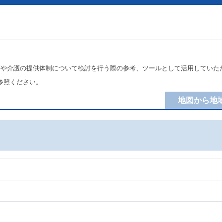
療や介護の提供体制について検討を行う際の参考、ツールとして活用していた
参照ください。
地図から地