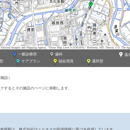
tes. National Imagery and Mapping Agency. "Vector Map Level 0 (VMAP0)." Bethesda, MD: Denver, CO: The Ag
一般診療所
歯科
薬
型
ケアプラン
福祉用具
通所型
0施設）
ックするとその施設のページに移動します。
本情報は、株式会社ウェルネスの提供情報に基づき作成しています。