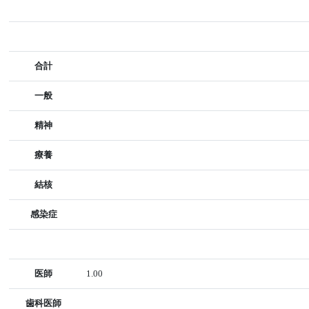
合計
一般
精神
療養
結核
感染症
医師
1.00
歯科医師