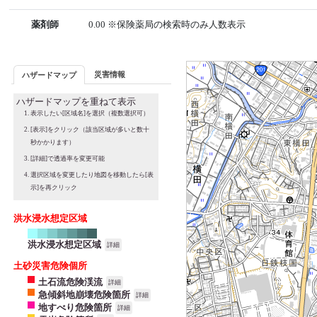
薬剤師
0.00 ※保険薬局の検索時のみ人数表示
災害情報
ハザードマップ
ハザードマップを重ねて表示
表示したい[区域名]を選択（複数選択可）
[表示]をクリック（該当区域が多いと数十
秒かかります）
[詳細]で透過率を変更可能
選択区域を変更したり地図を移動したら[表
示]を再クリック
洪水浸水想定区域
洪水浸水想定区域
詳細
土砂災害危険個所
土石流危険渓流
詳細
急傾斜地崩壊危険箇所
詳細
地すべり危険箇所
詳細