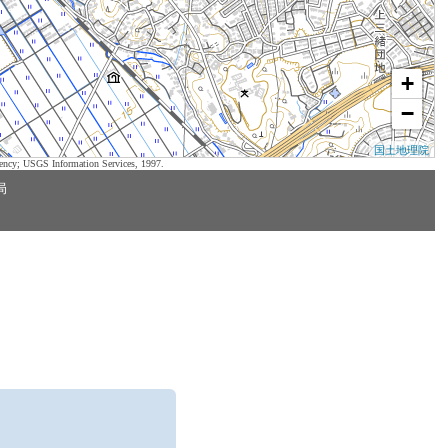
+
−
国土地理院
ency; USGS Information Services, 1997.
局