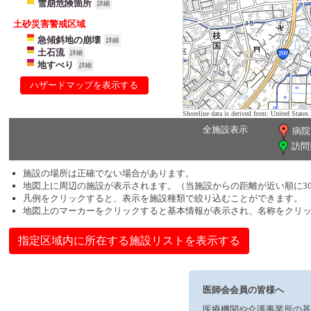
雪崩危険箇所
詳細
土砂災害警戒区域
急傾斜地の崩壊
詳細
土石流
詳細
地すべり
詳細
ハザードマップを表示する
Shoreline data is derived from: United Sta
全施設表示
病院
訪問
施設の場所は正確でない場合があります。
地図上に周辺の施設が表示されます。（当施設からの距離が近い順に3
凡例をクリックすると、表示を施設種類で絞り込むことができます。
地図上のマーカーをクリックすると基本情報が表示され、名称をクリ
指定区域内に所在する施設リストを表示する
医師会会員の皆様へ
医療機関や介護事業所の基