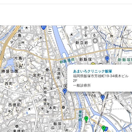
あまいろクリニック飯塚
福岡県飯塚市芳雄町19-34構木ビル
2F
一般診療所