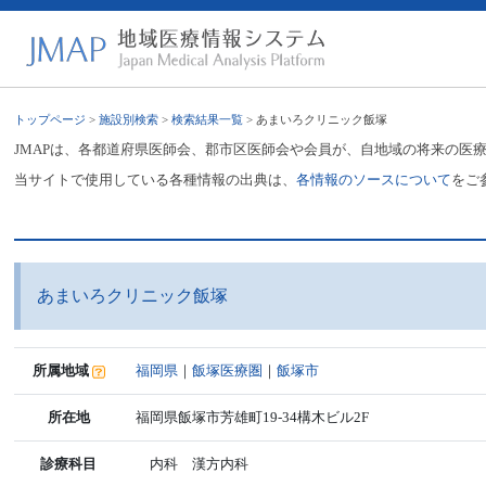
トップページ
>
施設別検索
>
検索結果一覧
> あまいろクリニック飯塚
JMAPは、各都道府県医師会、郡市区医師会や会員が、自地域の将来の医
当サイトで使用している各種情報の出典は、
各情報のソースについて
をご
あまいろクリニック飯塚
所属地域
福岡県
｜
飯塚医療圏
｜
飯塚市
所在地
福岡県飯塚市芳雄町19-34構木ビル2F
診療科目
内科 漢方内科