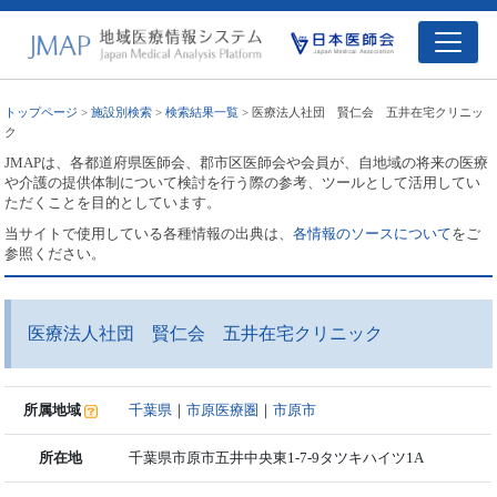
トップページ
>
施設別検索
>
検索結果一覧
> 医療法人社団 賢仁会 五井在宅クリニッ
ク
JMAPは、各都道府県医師会、郡市区医師会や会員が、自地域の将来の医療
や介護の提供体制について検討を行う際の参考、ツールとして活用してい
ただくことを目的としています。
当サイトで使用している各種情報の出典は、
各情報のソースについて
をご
参照ください。
医療法人社団 賢仁会 五井在宅クリニック
所属地域
千葉県
｜
市原医療圏
｜
市原市
所在地
千葉県市原市五井中央東1-7-9タツキハイツ1A