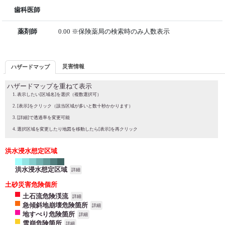
歯科医師
薬剤師
0.00 ※保険薬局の検索時のみ人数表示
災害情報
ハザードマップ
ハザードマップを重ねて表示
表示したい[区域名]を選択（複数選択可）
[表示]をクリック（該当区域が多いと数十秒かかります）
[詳細]で透過率を変更可能
選択区域を変更したり地図を移動したら[表示]を再クリック
洪水浸水想定区域
洪水浸水想定区域
詳細
土砂災害危険個所
土石流危険渓流
詳細
急傾斜地崩壊危険箇所
詳細
地すべり危険箇所
詳細
雪崩危険箇所
詳細