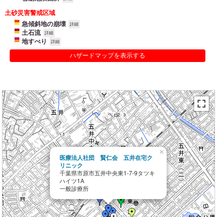
土砂災害警戒区域
急傾斜地の崩壊
詳細
土石流
詳細
地すべり
詳細
ハザードマップを表示する
×
医療法人社団 賢仁会 五井在宅ク
リニック
千葉県市原市五井中央東1-7-9タツキ
ハイツ1A
一般診療所