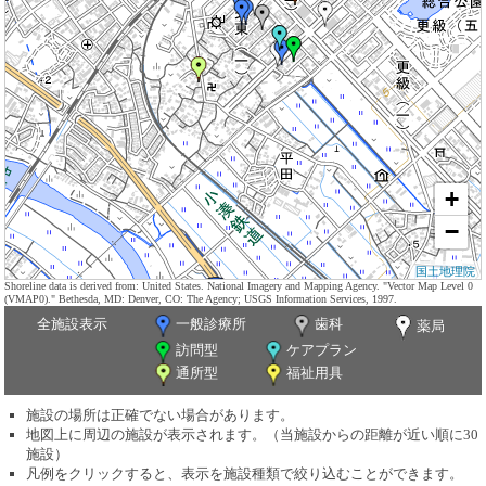
+
−
国土地理院
Shoreline data is derived from: United States. National Imagery and Mapping Agency. "Vector Map Level 0
(VMAP0)." Bethesda, MD: Denver, CO: The Agency; USGS Information Services, 1997.
全施設表示
一般診療所
歯科
薬局
訪問型
ケアプラン
通所型
福祉用具
施設の場所は正確でない場合があります。
地図上に周辺の施設が表示されます。（当施設からの距離が近い順に30
施設）
凡例をクリックすると、表示を施設種類で絞り込むことができます。