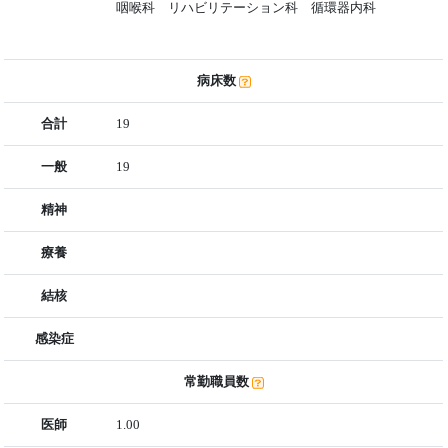
咽喉科 リハビリテーション科 循環器内科
病床数
合計
19
一般
19
精神
療養
結核
感染症
常勤職員数
医師
1.00