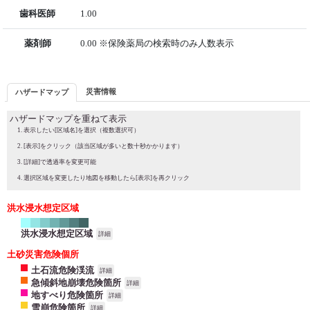
歯科医師
1.00
薬剤師
0.00 ※保険薬局の検索時のみ人数表示
災害情報
ハザードマップ
ハザードマップを重ねて表示
表示したい[区域名]を選択（複数選択可）
[表示]をクリック（該当区域が多いと数十秒かかります）
[詳細]で透過率を変更可能
選択区域を変更したり地図を移動したら[表示]を再クリック
洪水浸水想定区域
洪水浸水想定区域
詳細
土砂災害危険個所
土石流危険渓流
詳細
急傾斜地崩壊危険箇所
詳細
地すべり危険箇所
詳細
雪崩危険箇所
詳細