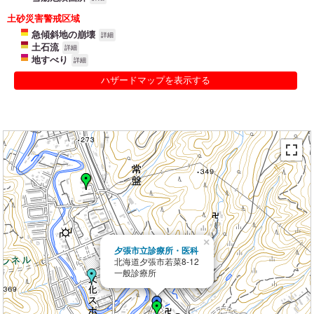
土砂災害警戒区域
急傾斜地の崩壊
詳細
土石流
詳細
地すべり
詳細
ハザードマップを表示する
×
夕張市立診療所・医科
北海道夕張市若菜8-12
一般診療所