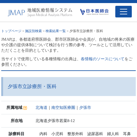
トップページ
>
施設別検索
>
検索結果一覧
> 夕張市立診療所・医科
JMAPは、各都道府県医師会、郡市区医師会や会員が、自地域の将来の医療
や介護の提供体制について検討を行う際の参考、ツールとして活用してい
ただくことを目的としています。
当サイトで使用している各種情報の出典は、
各情報のソースについて
をご
参照ください。
夕張市立診療所・医科
所属地域
北海道
｜
南空知医療圏
｜
夕張市
所在地
北海道夕張市若菜8-12
診療科目
内科 小児科 整形外科 泌尿器科 婦人科 耳鼻