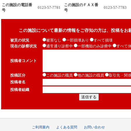
この施設の電話番
この施設のＦＡＸ番
0123-57-7781
0123-57-7783
号
号
この施設について最新の情報をご存知の方は、投稿をお
被災の状況
被害なし
一部損壊あり
すべて損壊
現在の診察状況
通常通り診察中
一部機能のみ診療中
すべて
投稿者コメント
投稿区分
この施設の職員
他の施設の職員
取引先・関
投稿者名
投稿者組織
ご利用案内
よくある質問
お問い合わせ