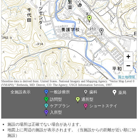
+
−
国土地理院
Shoreline data is derived from: United States. National Imagery and Mapping Agency. "Vector Map Level 0
(VMAP0)." Bethesda, MD: Denver, CO: The Agency; USGS Information Services, 1997.
全施設表示
一般診療所
歯科
薬局
訪問型
通所型
ケアプラン
ショートステイ
入所型
施設の場所は正確でない場合があります。
地図上に周辺の施設が表示されます。（当施設からの距離が近い順に30
施設）