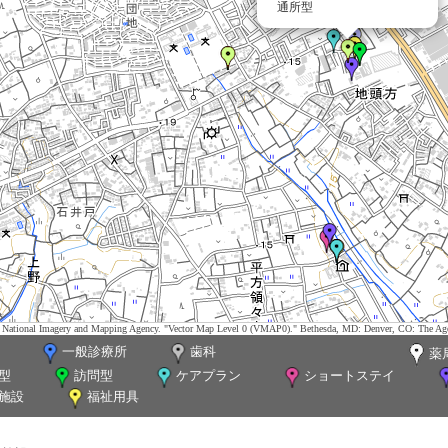
通所型
tes. National Imagery and Mapping Agency. "Vector Map Level 0 (VMAP0)." Bethesda, MD: Denver, CO: The Ag
一般診療所
歯科
薬
型
訪問型
ケアプラン
ショートステイ
施設
福祉用具