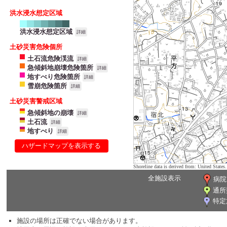
洪水浸水想定区域
洪水浸水想定区域
詳細
土砂災害危険個所
土石流危険渓流
詳細
急傾斜地崩壊危険箇所
詳細
地すべり危険箇所
詳細
雪崩危険箇所
詳細
土砂災害警戒区域
急傾斜地の崩壊
詳細
土石流
詳細
地すべり
詳細
ハザードマップを表示する
Shoreline data is derived from: United Sta
全施設表示
病院
通所
特定
施設の場所は正確でない場合があります。