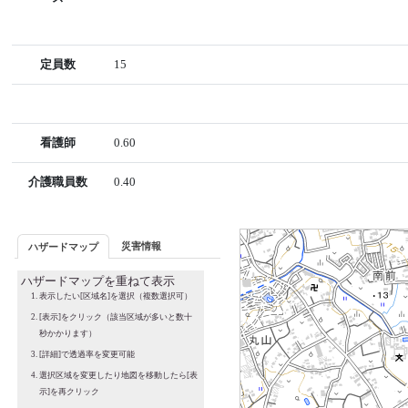
定員数
15
看護師
0.60
介護職員数
0.40
災害情報
ハザードマップ
ハザードマップを重ねて表示
表示したい[区域名]を選択（複数選択可）
[表示]をクリック（該当区域が多いと数十
秒かかります）
[詳細]で透過率を変更可能
選択区域を変更したり地図を移動したら[表
示]を再クリック