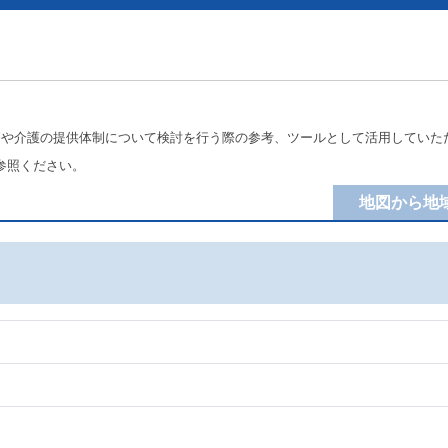
療や介護の提供体制について検討を行う際の参考、ツールとして活用していた
参照ください。
地図から地