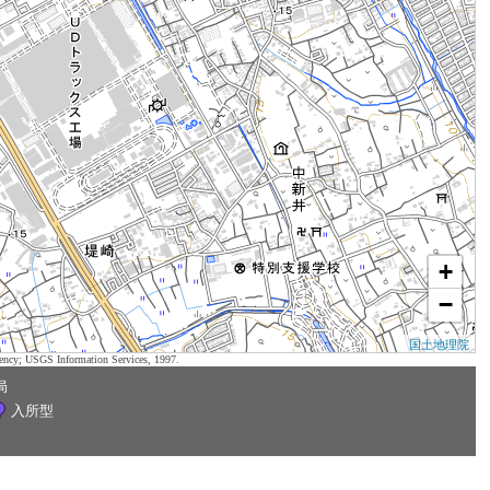
+
−
国土地理院
ency; USGS Information Services, 1997.
局
入所型