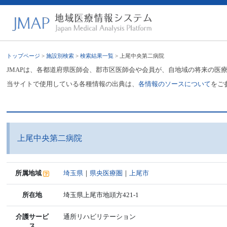
トップページ
>
施設別検索
>
検索結果一覧
> 上尾中央第二病院
JMAPは、各都道府県医師会、郡市区医師会や会員が、自地域の将来の医
当サイトで使用している各種情報の出典は、
各情報のソースについて
をご
上尾中央第二病院
所属地域
埼玉県
｜
県央医療圏
｜
上尾市
所在地
埼玉県上尾市地頭方421-1
介護サービ
通所リハビリテーション
ス