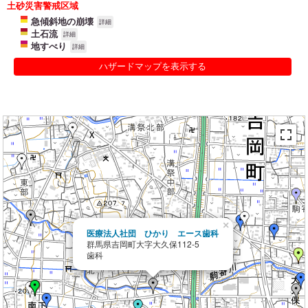
土砂災害警戒区域
急傾斜地の崩壊
詳細
土石流
詳細
地すべり
詳細
ハザードマップを表示する
×
医療法人社団 ひかり エース歯科
群馬県吉岡町大字大久保112-5
歯科