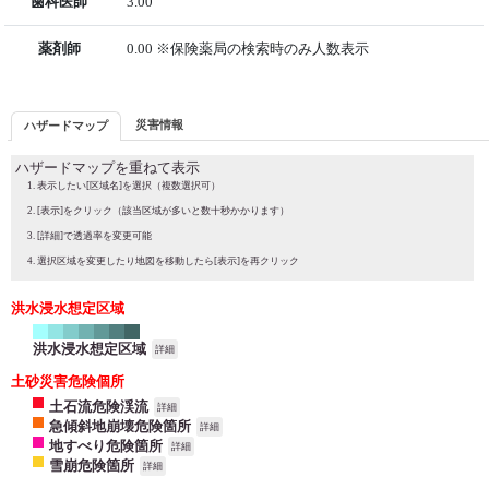
歯科医師
3.00
薬剤師
0.00 ※保険薬局の検索時のみ人数表示
災害情報
ハザードマップ
ハザードマップを重ねて表示
表示したい[区域名]を選択（複数選択可）
[表示]をクリック（該当区域が多いと数十秒かかります）
[詳細]で透過率を変更可能
選択区域を変更したり地図を移動したら[表示]を再クリック
洪水浸水想定区域
洪水浸水想定区域
詳細
土砂災害危険個所
土石流危険渓流
詳細
急傾斜地崩壊危険箇所
詳細
地すべり危険箇所
詳細
雪崩危険箇所
詳細