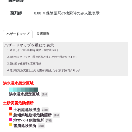
歯科医師
薬剤師
0.00 ※保険薬局の検索時のみ人数表示
災害情報
ハザードマップ
ハザードマップを重ねて表示
表示したい[区域名]を選択（複数選択可）
[表示]をクリック（該当区域が多いと数十秒かかります）
[詳細]で透過率を変更可能
選択区域を変更したり地図を移動したら[表示]を再クリック
洪水浸水想定区域
洪水浸水想定区域
詳細
土砂災害危険個所
土石流危険渓流
詳細
急傾斜地崩壊危険箇所
詳細
地すべり危険箇所
詳細
雪崩危険箇所
詳細