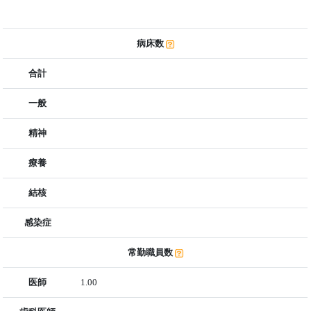
病床数
合計
一般
精神
療養
結核
感染症
常勤職員数
医師
1.00