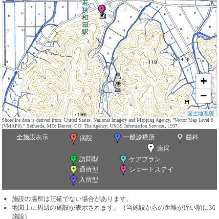
+
−
国土地理院
Shoreline data is derived from: United States. National Imagery and Mapping Agency. "Vector Map Level 0
(VMAP0)." Bethesda, MD: Denver, CO: The Agency; USGS Information Services, 1997.
全施設表示
一般診療所
歯科
病院
薬局
訪問型
ケアプラン
通所型
ショートステイ
入所型
施設の場所は正確でない場合があります。
地図上に周辺の施設が表示されます。（当施設からの距離が近い順に30
施設）