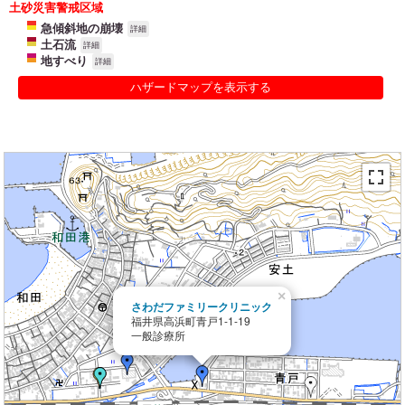
土砂災害警戒区域
急傾斜地の崩壊
詳細
土石流
詳細
地すべり
詳細
ハザードマップを表示する
×
さわだファミリークリニック
福井県高浜町青戸1-1-19
一般診療所