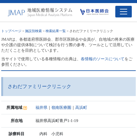
トップページ
>
施設別検索
>
検索結果一覧
> さわだファミリークリニック
JMAPは、各都道府県医師会、郡市区医師会や会員が、自地域の将来の医療
や介護の提供体制について検討を行う際の参考、ツールとして活用してい
ただくことを目的としています。
当サイトで使用している各種情報の出典は、
各情報のソースについて
をご
参照ください。
さわだファミリークリニック
所属地域
福井県
｜
嶺南医療圏
｜
高浜町
所在地
福井県高浜町青戸1-1-19
診療科目
内科 小児科