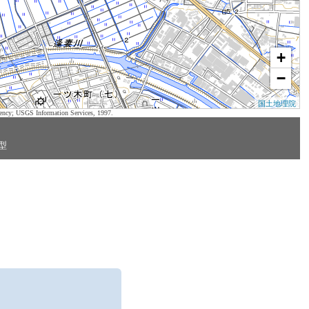
+
−
国土地理院
ency; USGS Information Services, 1997.
型