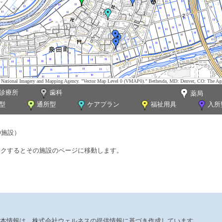
tes. National Imagery and Mapping Agency. "Vector Map Level 0 (VMAP0)." Bethesda, MD: Denver, CO: The Ag
診療所
歯科
薬局
型
通所型
ケアプラン
福祉用具
入所
0施設）
ックするとその施設のページに移動します。
本情報は、株式会社ウェルネスの提供情報に基づき作成しています。