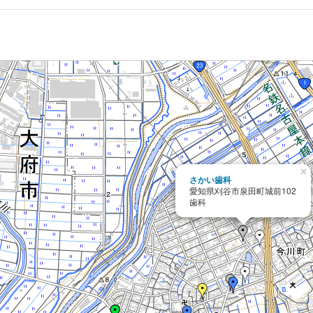
×
さかい歯科
愛知県刈谷市泉田町城前102
歯科