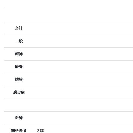
合計
一般
精神
療養
結核
感染症
医師
歯科医師
2.00