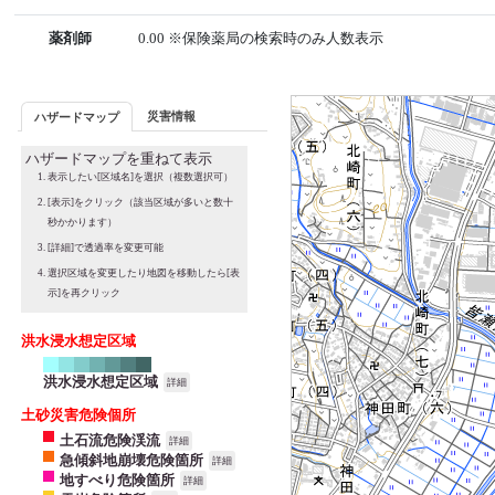
薬剤師
0.00 ※保険薬局の検索時のみ人数表示
災害情報
ハザードマップ
ハザードマップを重ねて表示
表示したい[区域名]を選択（複数選択可）
[表示]をクリック（該当区域が多いと数十
秒かかります）
[詳細]で透過率を変更可能
選択区域を変更したり地図を移動したら[表
示]を再クリック
洪水浸水想定区域
洪水浸水想定区域
詳細
土砂災害危険個所
土石流危険渓流
詳細
急傾斜地崩壊危険箇所
詳細
地すべり危険箇所
詳細