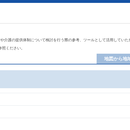
療や介護の提供体制について検討を行う際の参考、ツールとして活用していた
参照ください。
地図から地