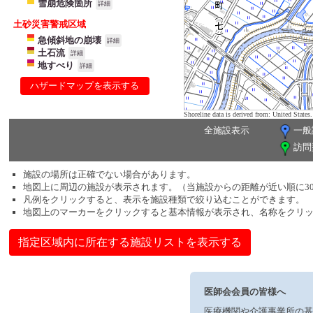
雪崩危険箇所
詳細
土砂災害警戒区域
急傾斜地の崩壊
詳細
土石流
詳細
地すべり
詳細
ハザードマップを表示する
Shoreline data is derived from: United Sta
全施設表示
一般
訪問
施設の場所は正確でない場合があります。
地図上に周辺の施設が表示されます。（当施設からの距離が近い順に3
凡例をクリックすると、表示を施設種類で絞り込むことができます。
地図上のマーカーをクリックすると基本情報が表示され、名称をクリ
指定区域内に所在する施設リストを表示する
医師会会員の皆様へ
医療機関や介護事業所の基