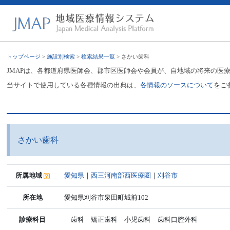
トップページ
>
施設別検索
>
検索結果一覧
> さかい歯科
JMAPは、各都道府県医師会、郡市区医師会や会員が、自地域の将来の医
当サイトで使用している各種情報の出典は、
各情報のソースについて
をご
さかい歯科
所属地域
愛知県
｜
西三河南部西医療圏
｜
刈谷市
所在地
愛知県刈谷市泉田町城前102
診療科目
歯科 矯正歯科 小児歯科 歯科口腔外科