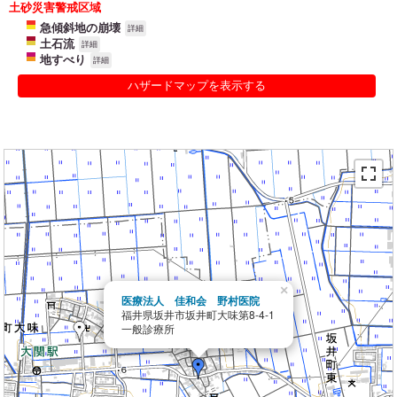
土砂災害警戒区域
急傾斜地の崩壊
詳細
土石流
詳細
地すべり
詳細
ハザードマップを表示する
×
医療法人 佳和会 野村医院
福井県坂井市坂井町大味第8-4-1
一般診療所