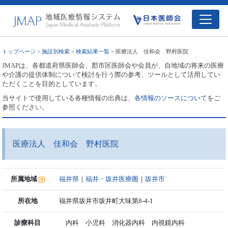
トップページ
>
施設別検索
>
検索結果一覧
> 医療法人 佳和会 野村医院
JMAPは、各都道府県医師会、郡市区医師会や会員が、自地域の将来の医療
や介護の提供体制について検討を行う際の参考、ツールとして活用してい
ただくことを目的としています。
当サイトで使用している各種情報の出典は、
各情報のソースについて
をご
参照ください。
医療法人 佳和会 野村医院
所属地域
福井県
｜
福井・坂井医療圏
｜
坂井市
所在地
福井県坂井市坂井町大味第8-4-1
診療科目
内科 小児科 消化器内科 内視鏡内科