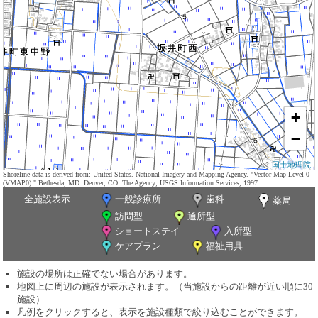
+
−
国土地理院
Shoreline data is derived from: United States. National Imagery and Mapping Agency. "Vector Map Level 0
(VMAP0)." Bethesda, MD: Denver, CO: The Agency; USGS Information Services, 1997.
全施設表示
一般診療所
歯科
薬局
訪問型
通所型
ショートステイ
入所型
ケアプラン
福祉用具
施設の場所は正確でない場合があります。
地図上に周辺の施設が表示されます。（当施設からの距離が近い順に30
施設）
凡例をクリックすると、表示を施設種類で絞り込むことができます。