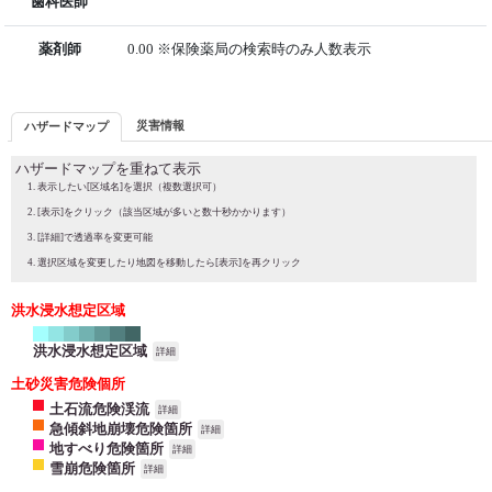
歯科医師
薬剤師
0.00 ※保険薬局の検索時のみ人数表示
災害情報
ハザードマップ
ハザードマップを重ねて表示
表示したい[区域名]を選択（複数選択可）
[表示]をクリック（該当区域が多いと数十秒かかります）
[詳細]で透過率を変更可能
選択区域を変更したり地図を移動したら[表示]を再クリック
洪水浸水想定区域
洪水浸水想定区域
詳細
土砂災害危険個所
土石流危険渓流
詳細
急傾斜地崩壊危険箇所
詳細
地すべり危険箇所
詳細
雪崩危険箇所
詳細