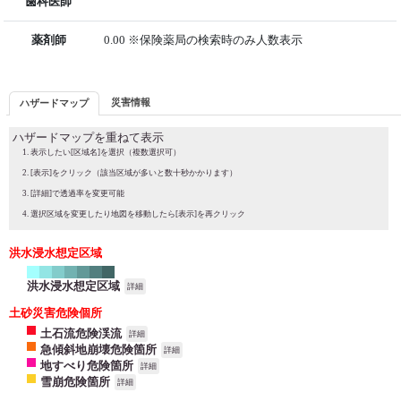
歯科医師
薬剤師
0.00 ※保険薬局の検索時のみ人数表示
災害情報
ハザードマップ
ハザードマップを重ねて表示
表示したい[区域名]を選択（複数選択可）
[表示]をクリック（該当区域が多いと数十秒かかります）
[詳細]で透過率を変更可能
選択区域を変更したり地図を移動したら[表示]を再クリック
洪水浸水想定区域
洪水浸水想定区域
詳細
土砂災害危険個所
土石流危険渓流
詳細
急傾斜地崩壊危険箇所
詳細
地すべり危険箇所
詳細
雪崩危険箇所
詳細