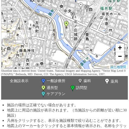
+
−
国土地理院
Shoreline data is derived from: United States. National Imagery and Mapping Agency. "Vector Map Level 0
(VMAP0)." Bethesda, MD: Denver, CO: The Agency; USGS Information Services, 1997.
全施設表示
一般診療所
歯科
薬局
通所型
訪問型
ケアプラン
施設の場所は正確でない場合があります。
地図上に周辺の施設が表示されます。（当施設からの距離が近い順に30
施設）
凡例をクリックすると、表示を施設種類で絞り込むことができます。
地図上のマーカーをクリックすると基本情報が表示され、名称をクリッ