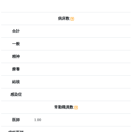
病床数
合計
一般
精神
療養
結核
感染症
常勤職員数
医師
1.00