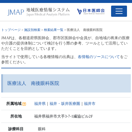
トップページ
>
施設別検索
>
検索結果一覧
> 医療法人 南後眼科医院
JMAPは、各都道府県医師会、郡市区医師会や会員が、自地域の将来の医療
や介護の提供体制について検討を行う際の参考、ツールとして活用してい
ただくことを目的としています。
当サイトで使用している各種情報の出典は、
各情報のソースについて
をご
参照ください。
医療法人 南後眼科医院
所属地域
福井県
｜
福井・坂井医療圏
｜
福井市
所在地
福井県福井市大手3-7-1繊協ビル2F
診療科目
眼科