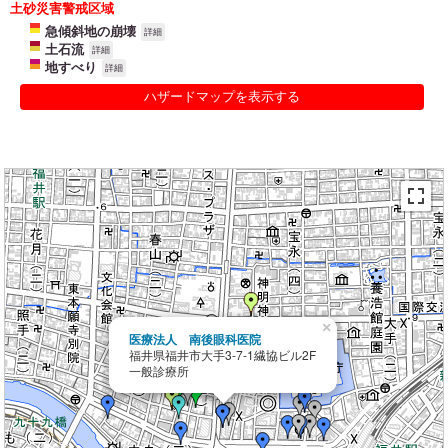
土砂災害警戒区域
急傾斜地の崩壊
詳細
土石流
詳細
地すべり
詳細
ハザードマップを表示する
×
医療法人 南後眼科医院
福井県福井市大手3-7-1繊協ビル2F
一般診療所