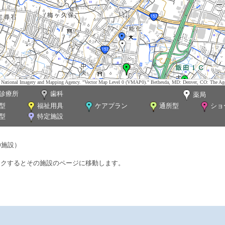
tes. National Imagery and Mapping Agency. "Vector Map Level 0 (VMAP0)." Bethesda, MD: Denver, CO: The Ag
診療所
歯科
薬局
型
福祉用具
ケアプラン
通所型
ショ
型
特定施設
0施設）
ックするとその施設のページに移動します。