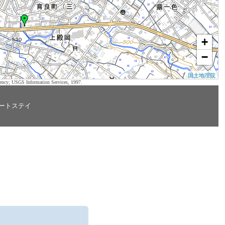
+
−
国土地理院
ency; USGS Information Services, 1997.
ートステイ