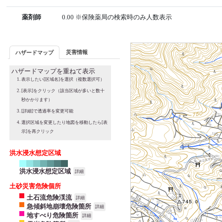
薬剤師
0.00 ※保険薬局の検索時のみ人数表示
災害情報
ハザードマップ
ハザードマップを重ねて表示
表示したい[区域名]を選択（複数選択可）
[表示]をクリック（該当区域が多いと数十
秒かかります）
[詳細]で透過率を変更可能
選択区域を変更したり地図を移動したら[表
示]を再クリック
洪水浸水想定区域
洪水浸水想定区域
詳細
土砂災害危険個所
土石流危険渓流
詳細
急傾斜地崩壊危険箇所
詳細
地すべり危険箇所
詳細