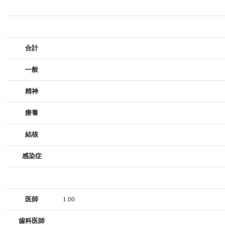
合計
一般
精神
療養
結核
感染症
医師
1.00
歯科医師