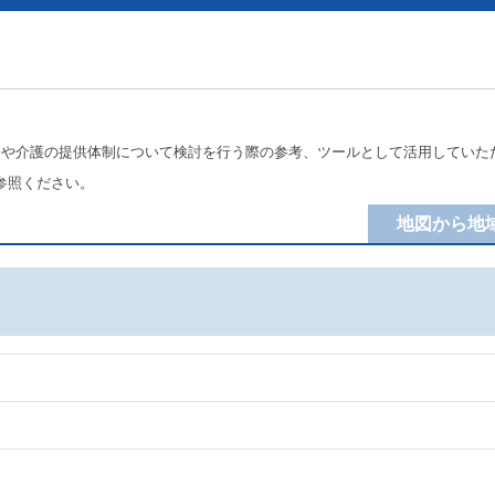
療や介護の提供体制について検討を行う際の参考、ツールとして活用していた
参照ください。
地図から地