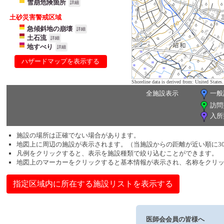
雪崩危険箇所
詳細
土砂災害警戒区域
急傾斜地の崩壊
詳細
土石流
詳細
地すべり
詳細
ハザードマップを表示する
Shoreline data is derived from: United Sta
全施設表示
一般
訪問
入所
施設の場所は正確でない場合があります。
地図上に周辺の施設が表示されます。（当施設からの距離が近い順に3
凡例をクリックすると、表示を施設種類で絞り込むことができます。
地図上のマーカーをクリックすると基本情報が表示され、名称をクリ
指定区域内に所在する施設リストを表示する
医師会会員の皆様へ