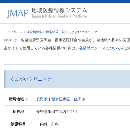
トップページ
>
施設別検索
>
検索結果一覧
> くまがいクリニック
JMAPは、各都道府県医師会、郡市区医師会や会員が、自地域の将来の医
当サイトで使用している各種情報の出典は、
各情報のソースについて
をご
くまがいクリニック
所属地域
長野県
｜
飯伊医療圏
｜
飯田市
所在地
長野県飯田市北方2428-1
診療科目
内科 外科