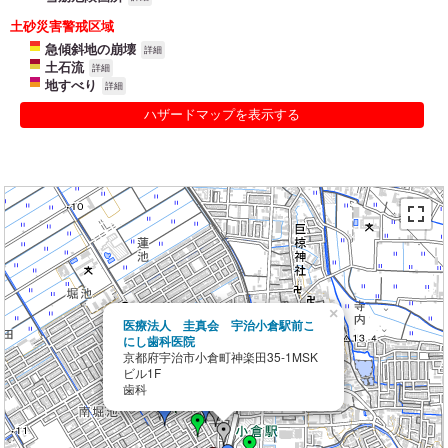
土砂災害警戒区域
急傾斜地の崩壊
詳細
土石流
詳細
地すべり
詳細
ハザードマップを表示する
×
医療法人 圭真会 宇治小倉駅前こ
にし歯科医院
京都府宇治市小倉町神楽田35-1MSK
ビル1F
歯科