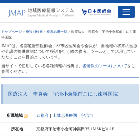
トップページ
>
施設別検索
>
検索結果一覧
> 医療法人 圭真会 宇治小倉駅前こにし歯
科医院
JMAPは、各都道府県医師会、郡市区医師会や会員が、自地域の将来の医療
や介護の提供体制について検討を行う際の参考、ツールとして活用してい
ただくことを目的としています。
当サイトで使用している各種情報の出典は、
各情報のソースについて
をご
参照ください。
医療法人 圭真会 宇治小倉駅前こにし歯科医院
所属地域
京都府
｜
山城北医療圏
｜
宇治市
所在地
京都府宇治市小倉町神楽田35-1MSKビル1F