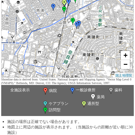
+
−
国土地理院
Shoreline data is derived from: United States. National Imagery and Mapping Agency. "Vector Map Level 0
(VMAP0)." Bethesda, MD: Denver, CO: The Agency; USGS Information Services, 1997.
全施設表示
一般診療所
歯科
病院
薬局
ケアプラン
通所型
訪問型
施設の場所は正確でない場合があります。
地図上に周辺の施設が表示されます。（当施設からの距離が近い順に30
施設）