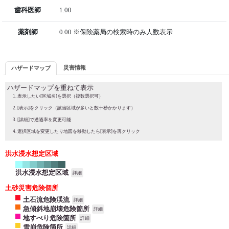
歯科医師
1.00
薬剤師
0.00 ※保険薬局の検索時のみ人数表示
災害情報
ハザードマップ
ハザードマップを重ねて表示
表示したい[区域名]を選択（複数選択可）
[表示]をクリック（該当区域が多いと数十秒かかります）
[詳細]で透過率を変更可能
選択区域を変更したり地図を移動したら[表示]を再クリック
洪水浸水想定区域
洪水浸水想定区域
詳細
土砂災害危険個所
土石流危険渓流
詳細
急傾斜地崩壊危険箇所
詳細
地すべり危険箇所
詳細
雪崩危険箇所
詳細