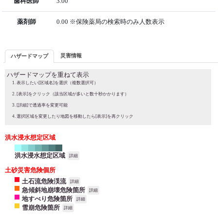
歯科医師
3.00
薬剤師
0.00 ※保険薬局の検索時のみ人数表示
災害情報
ハザードマップ
ハザードマップを重ねて表示
表示したい[区域名]を選択（複数選択可）
[表示]をクリック（該当区域が多いと数十秒かかります）
[詳細]で透過率を変更可能
選択区域を変更したり地図を移動したら[表示]を再クリック
洪水浸水想定区域
洪水浸水想定区域
詳細
土砂災害危険個所
土石流危険渓流
詳細
急傾斜地崩壊危険箇所
詳細
地すべり危険箇所
詳細
雪崩危険箇所
詳細