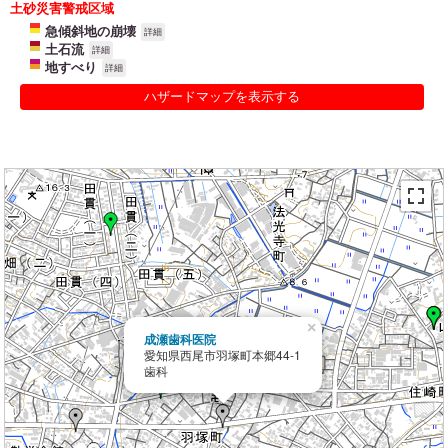
土砂災害警戒区域
急傾斜地の崩壊
詳細
土石流
詳細
地すべり
詳細
ハザードマップを表示する
×
成瀬歯科医院
愛知県西尾市羽塚町本郷44-1
歯科