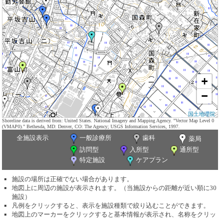
+
−
国土地理院
Shoreline data is derived from: United States. National Imagery and Mapping Agency. "Vector Map Level 0
(VMAP0)." Bethesda, MD: Denver, CO: The Agency; USGS Information Services, 1997.
全施設表示
一般診療所
歯科
薬局
訪問型
入所型
通所型
特定施設
ケアプラン
施設の場所は正確でない場合があります。
地図上に周辺の施設が表示されます。（当施設からの距離が近い順に30
施設）
凡例をクリックすると、表示を施設種類で絞り込むことができます。
地図上のマーカーをクリックすると基本情報が表示され、名称をクリッ