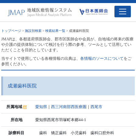
トップページ
>
施設別検索
>
検索結果一覧
> 成瀬歯科医院
JMAPは、各都道府県医師会、郡市区医師会や会員が、自地域の将来の医療
や介護の提供体制について検討を行う際の参考、ツールとして活用してい
ただくことを目的としています。
当サイトで使用している各種情報の出典は、
各情報のソースについて
をご
参照ください。
成瀬歯科医院
所属地域
愛知県
｜
西三河南部西医療圏
｜
西尾市
所在地
愛知県西尾市羽塚町本郷44-1
診療科目
歯科 矯正歯科 小児歯科 歯科口腔外科