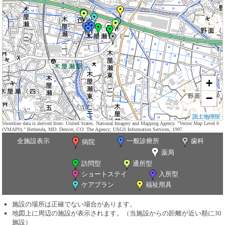
+
−
国土地理院
Shoreline data is derived from: United States. National Imagery and Mapping Agency. "Vector Map Level 0
(VMAP0)." Bethesda, MD: Denver, CO: The Agency; USGS Information Services, 1997.
全施設表示
一般診療所
歯科
病院
薬局
訪問型
通所型
ショートステイ
入所型
ケアプラン
福祉用具
施設の場所は正確でない場合があります。
地図上に周辺の施設が表示されます。（当施設からの距離が近い順に30
施設）