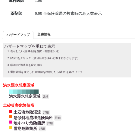
歯科医師
1.00
薬剤師
0.00 ※保険薬局の検索時のみ人数表示
災害情報
ハザードマップ
ハザードマップを重ねて表示
表示したい[区域名]を選択（複数選択可）
[表示]をクリック（該当区域が多いと数十秒かかります）
[詳細]で透過率を変更可能
選択区域を変更したり地図を移動したら[表示]を再クリック
洪水浸水想定区域
洪水浸水想定区域
詳細
土砂災害危険個所
土石流危険渓流
詳細
急傾斜地崩壊危険箇所
詳細
地すべり危険箇所
詳細
雪崩危険箇所
詳細