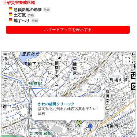
土砂災害警戒区域
急傾斜地の崩壊
詳細
土石流
詳細
地すべり
詳細
ハザードマップを表示する
×
かわの歯科クリニック
福岡県北九州市八幡西区真名子2-4-1
歯科