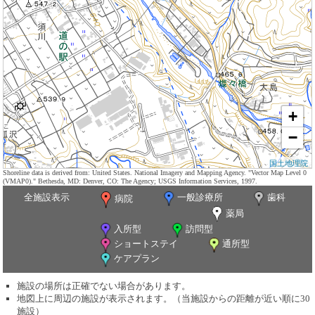
+
−
国土地理院
Shoreline data is derived from: United States. National Imagery and Mapping Agency. "Vector Map Level 0
(VMAP0)." Bethesda, MD: Denver, CO: The Agency; USGS Information Services, 1997.
全施設表示
一般診療所
歯科
病院
薬局
入所型
訪問型
ショートステイ
通所型
ケアプラン
施設の場所は正確でない場合があります。
地図上に周辺の施設が表示されます。（当施設からの距離が近い順に30
施設）