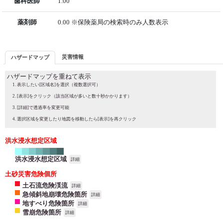
歯科医師
1.00
薬剤師
0.00 ※保険薬局の検索時のみ人数表示
災害情報
ハザードマップ
ハザードマップを重ねて表示
表示したい[区域名]を選択（複数選択可）
[表示]をクリック（該当区域が多いと数十秒かかります）
[詳細]で透過率を変更可能
選択区域を変更したり地図を移動したら[表示]を再クリック
洪水浸水想定区域
洪水浸水想定区域
詳細
土砂災害危険個所
土石流危険渓流
詳細
急傾斜地崩壊危険箇所
詳細
地すべり危険箇所
詳細
雪崩危険箇所
詳細