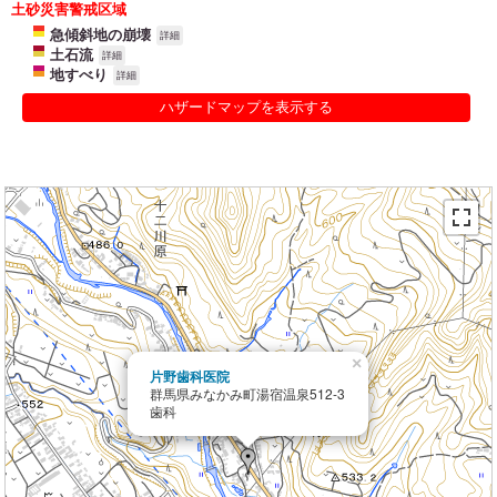
土砂災害警戒区域
急傾斜地の崩壊
詳細
土石流
詳細
地すべり
詳細
ハザードマップを表示する
×
片野歯科医院
群馬県みなかみ町湯宿温泉512-3
歯科