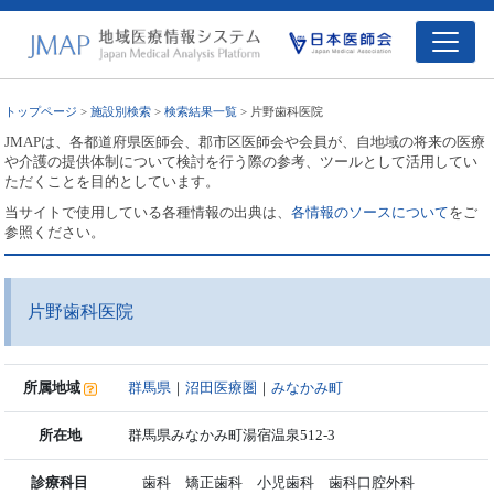
トップページ
>
施設別検索
>
検索結果一覧
> 片野歯科医院
JMAPは、各都道府県医師会、郡市区医師会や会員が、自地域の将来の医療
や介護の提供体制について検討を行う際の参考、ツールとして活用してい
ただくことを目的としています。
当サイトで使用している各種情報の出典は、
各情報のソースについて
をご
参照ください。
片野歯科医院
所属地域
群馬県
｜
沼田医療圏
｜
みなかみ町
所在地
群馬県みなかみ町湯宿温泉512-3
診療科目
歯科 矯正歯科 小児歯科 歯科口腔外科